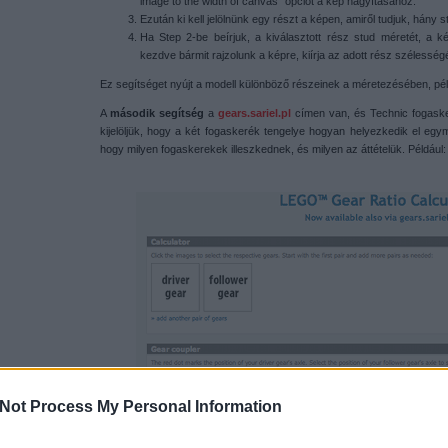
image to the width of canvas" opciót a kép nagyításához.
Ezután ki kell jelölnünk egy részt a képen, amiről tudjuk, hány
Ha Step 2-be beírjuk, a kiválasztott rész stud méretét, a k
kezdve bármit rajzolunk a képre, kiírja az adott rész szélességé
Ez segítséget nyújt a modell különböző részeinek a méretezésében, pél
A
második segítség
a
gears.sariel.pl
címen van, és Technic fogask
kijelöljük, hogy a két fogaskerék tengelye hogyan helyezkedik el eg
hogy milyen fogaskerekek illeszkednek, és milyen az áttételük. Például:
Not Process My Personal Information