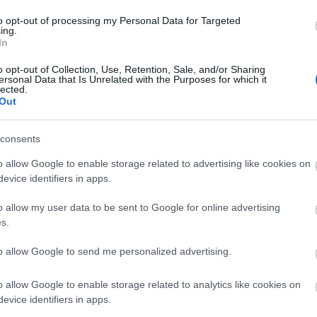
to opt-out of processing my Personal Data for Targeted
ing.
In
o opt-out of Collection, Use, Retention, Sale, and/or Sharing
ersonal Data that Is Unrelated with the Purposes for which it
lected.
Mozgókép: 6380
Miniverseny: az
Kis m
Out
szerű árak
Emergency
összes alkotás
LEGO
Treatment
arcké
Center
(6.): b
consents
o allow Google to enable storage related to advertising like cookies on
evice identifiers in apps.
evette a piaci
ncs LEGO, van
o allow my user data to be sent to Google for online advertising
s.
ehet most ilyen
Olvasó játszik:
Olvasó játszik:
to allow Google to send me personalized advertising.
4404 Land
1.17. 05:23
)
Busters
o allow Google to enable storage related to analytics like cookies on
m inkább
evice identifiers in apps.
A bejegyzés trackback címe:
Végigjátszás: