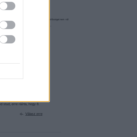
olgáltatás technikai
üzemeltetője semmilyen felelősséget nem vállal,
elekben
és az
adatvédelmi tájékoztatóban
.
ak téglalapátló definiálható, és
ben?
Válasz erre
etkezik, hogy a 8mm pinel három
ejben lehet átszámolni ha
Válasz erre
08
 stud, erre ráírta, hogy 8.
Válasz erre