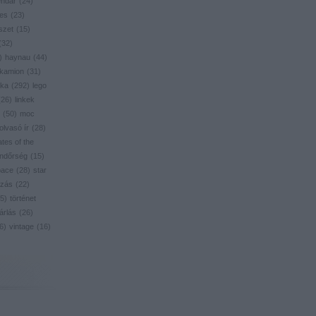
endar
(
24
)
res
(
23
)
szet
(
15
)
(
32
)
)
haynau
(
44
)
kamion
(
31
)
ika
(
292
)
lego
(
26
)
linkek
(
50
)
moc
olvasó ír
(
28
)
ates of the
ndőrség
(
15
)
pace
(
28
)
star
zás
(
22
)
5
)
történet
árlás
(
26
)
6
)
vintage
(
16
)