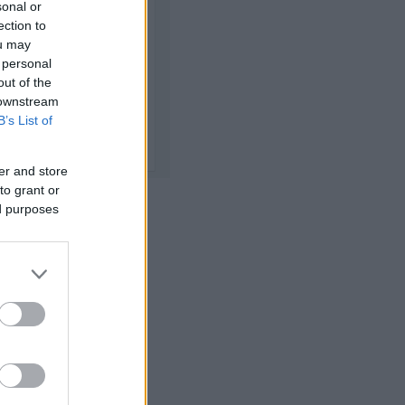
sonal or
ection to
ou may
 personal
out of the
 downstream
B’s List of
er and store
to grant or
ed purposes