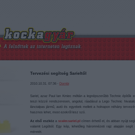
Tervezési segítség Sarieltől
2010.10.31. 07:36 -
Dornbi
Sariel, azaz Paul Ian Kmiec méltán a legnépszerűbb Technic építők egy
teszi közzé rendszeresen, angolul, ráadásul a Lego Technic hivatal
lánctalpas jármű, autó és egyebek mellett a holnapon néhány tervezé
hasznos lehet, most ezekről lesz szó.
Az első eszköz
a
scaler.sariel.pl
címen érhető el, és abban nyújt seg
valamit Legóból. Egy kép, lehetőleg háromnézeti rajz alapján segí
méretét.