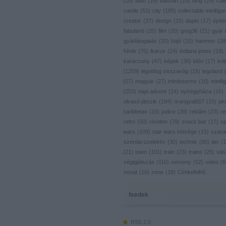
(
18
)
autó
(
26
)
batman
(
15
)
blog
(
29
)
cal
castle
(
51
)
city
(
185
)
collectable minifigu
creator
(
37
)
design
(
15
)
duplo
(
17
)
építé
fabuland
(
20
)
film
(
20
)
greg36
(
21
)
gyár
gyárlátogatás
(
20
)
hajó
(
15
)
hammer
(
28
hírek
(
75
)
ikarus
(
24
)
indiana jones
(
18
)
karácsony
(
47
)
képek
(
36
)
klón
(
17
)
krit
(
1259
)
legoblog visszavág
(
15
)
legoland
(
57
)
magyar
(
27
)
mindstorms
(
16
)
minifig
(
253
)
napi advent
(
24
)
nyíregyháza
(
16
)
olvasó játszik
(
184
)
orangyal007
(
15
)
pir
caribbean
(
16
)
police
(
39
)
reklám
(
23
)
re
retro
(
50
)
röviden
(
79
)
snack bar
(
17
)
s
wars
(
109
)
star wars hétvége
(
15
)
szava
szerdai szelektív
(
30
)
technic
(
86
)
tier
(
1
(
21
)
town
(
101
)
train
(
23
)
trains
(
25
)
vás
végigjátszás
(
116
)
verseny
(
52
)
video
(
6
vonat
(
16
)
zene
(
18
)
Címkefelhő
feedek
RSS 2.0