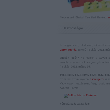
Megveszed. Eladod. Cseréled. Beréled.
A
Hasznosságok
Itt megveheted, eladhatod, elcserélhet
apróhirdetés.
(utolsó frissítés:
2012. máj
Olcsón legót?
Ne menjen a gatyád i
inkább, a jó olvasók megosztják a tutit 
frissítés:
2012. május 15.
)
8683, 8684, 8803, 8804, 8805, 8827, 883
ez az hét szám, nyilván
cserélgetni
is a
Vagy csak hozzászólni. Vagy csak me
Akármit. Bármit.
Végigjátszás adatbázis: