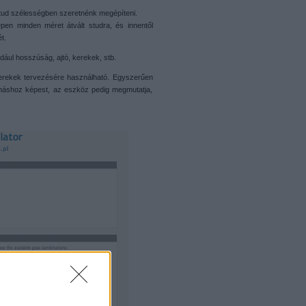
 stud szélességben szeretnénk megépíteni.
épen minden méret átvált studra, és innentől
t.
dául hosszúság, ajtó, kerekek, stb.
erekek tervezésére használható. Egyszerűen
ymáshoz képest, az eszköz pedig megmutatja,