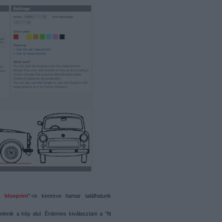
t blueprint
"-re keresve hamar találhatunk
lenik a kép alul. Érdemes kiválasztani a "fit