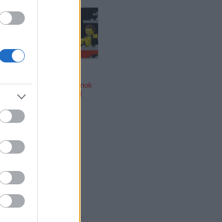
agyar
Kis magyar
LEGO
pcsarnok
arcképcsarnok
örtönlakók
(4.): tévéből
jövők