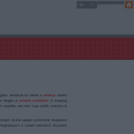
ike, alkotásait és ötleteit a
sariel.pl
oldalon
os blogján is
szokott publikálni
. A rengeteg
si segédlet, ami más Lego építők számára is
ítséget, ha kép alapján szeretnénk megépíteni
t meghatározni a modell különböző részeinek