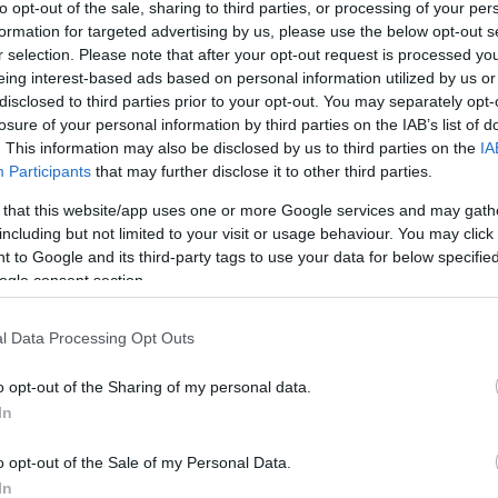
to opt-out of the sale, sharing to third parties, or processing of your per
formation for targeted advertising by us, please use the below opt-out s
r selection. Please note that after your opt-out request is processed y
eing interest-based ads based on personal information utilized by us or
disclosed to third parties prior to your opt-out. You may separately opt-
losure of your personal information by third parties on the IAB’s list of
csak nem tudod
. This information may also be disclosed by us to third parties on the
IA
 kattints
!
Participants
that may further disclose it to other third parties.
 that this website/app uses one or more Google services and may gath
including but not limited to your visit or usage behaviour. You may click 
Jó építkezést!
 to Google and its third-party tags to use your data for below specifi
ogle consent section.
l Data Processing Opt Outs
Tetszik
0
o opt-out of the Sharing of my personal data.
3
komment
In
Címkék:
lego
tervezés
technic
fogaskerék
sariel
o opt-out of the Sale of my Personal Data.
Ajánlott bejegyzések:
In