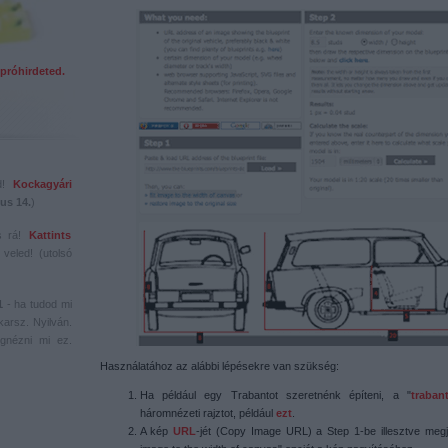
próhirdeted.
ed!
Kockagyári
us 14.
)
s rá!
Kattints
veled! (utolsó
1
- ha tudod mi
karsz. Nyilván.
gnézni mi ez.
Használatához az alábbi lépésekre van szükség:
Ha például egy Trabantot szeretnénk építeni, a "
traban
háromnézeti rajztot, például
ezt
.
A kép
URL
-jét (Copy Image URL) a Step 1-be illesztve megje