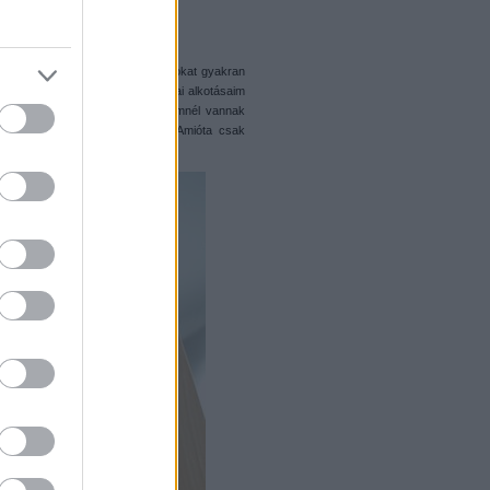
repülőket építeni?
ában látszanak a studok, az alakokat gyakran
k helyett. Ebben az értelemben a mai alkotásaim
vek alatt. Például sok építményemnél vannak
e, de ránézésre nem nyilvánvaló. Amióta csak
tinédzserként láttam a
Top Gunt
.