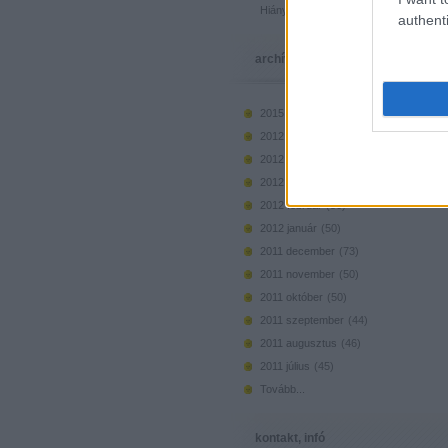
Hiányzó elemek beszerzése
authenti
archívum
2015 március
(
1
)
2012 május
(
36
)
2012 április
(
41
)
2012 március
(
46
)
2012 február
(
50
)
2012 január
(
50
)
2011 december
(
73
)
2011 november
(
50
)
2011 október
(
50
)
2011 szeptember
(
44
)
2011 augusztus
(
46
)
2011 július
(
45
)
Tovább
...
kontakt, infó