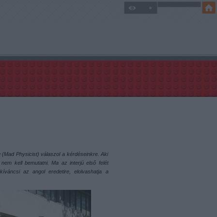
g (Mad Physicist) válaszol a kérdéseinkre. Aki
nem kell bemutatni. Ma az interjú első felét
kíváncsi az angol eredetire, elolvashatja a