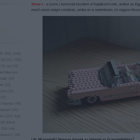
Show-t
- a szerk.) keresztül kezdtem el foglalkozni vele, amikor az Eg
menő városi dolgot csinálnak, amibe én is belefolytam, és nagyon élvez
8
)
2011
(
108
)
7/10
(
57
)
7553
(
72
)
ad
(
18
)
architecture
endar
(
24
)
res
(
23
)
szet
(
15
)
(
32
)
)
haynau
(
44
)
kamion
(
31
)
ika
(
292
)
lego
(
26
)
linkek
(
50
)
moc
olvasó ír
(
28
)
LB: Mi inspirál? Honnan jönnek az ötleteid az új modellekhez?