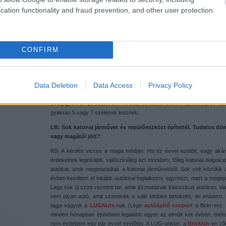
cation functionality and fraud prevention, and other user protection.
CONFIRM
LB: Milyen autókat építesz leginkább? Melyik a kedvenc szélessé
RS: Sok klasszikus amerikai autót építettem, de igyekszem különböző 
európai kocsit készítettem. Nem nagyon válogatok az autó származása 
Data Deletion
Data Access
Privacy Policy
szélességem. Szeretem, ha az autóim mérete nagyjából egyforma
méretarányt, mert ekkora kerekeim voltak akkoriban. Így aztán a kise
pedig gyakran 11 szélesek. Furcsa, de szinte sosem építek páros szél
gyakran 5 vagy 7 szélesek lesznek.
LB: Sok katonai járművet és repülőeszközt építettél. Tudatos dönt
vagy magától jött?
RS: A kérdés vicces a maga módján. Ha tíz évvel ezelőtt, vagy akár 
érdekelnek leginkább, valószínűleg azt mondom, főleg katonai dolgokat
autókat, amik megmaradtak a katonai járművekből. Sok volt közülük a
évben kezdtem el inkább autókkal foglalkozni, egyrészt, mert a megé
Lego sok új színt vezetett be, amik jól mutatnak klasszikus autókon. V
nem olyan autó, amit szeretnék a való életben birtokolni, de imádom
tagja vagyok a
LUGNuts
-nak (Lego
autóépítő csoport
a flickr-en).
minden hónapban építettem legalább egyet az elmúlt két évben, mióta
nem építettem egy pár évvel ezelőttig. A LUG-unkon, a
Brickish
-en (ő