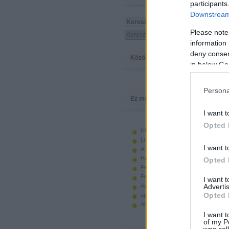
participants
Downstream 
Please note
information 
deny consent
Közösség
in below Go
Persona
Ez megy
I want t
Opted 
Hiányzó elemek beszerzése
Legoland Németország 2010
I want t
A kastélyok képes története
Használt legót piacról
Opted 
Feltörjük a legó ugart
Fehérítsd ki!
I want 
Advertis
Az Indiana Jones készletek
Opted 
apró. hirdetés.
Akciók, újdonságok a polcon, nagy
I want t
of my P
was col