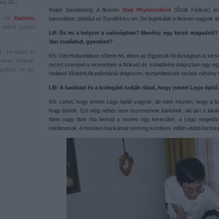
us 14.
)
Ralph Savelsberg: A flickren
Mad Physicistként
(Őrült Fizikus) i
s rá!
Kattints
használom, például az EuroBricks-en. De leginkább a flickren vagyok ak
veled! (utolsó
LB: És mi a helyzet a valóságban? Mesélsz egy kicsit magadról? Ho
Van családod, gyereked?
1
- ha tudod mi
RS: Dél-Hollandiában nőttem fel, éltem az Egyesült Királyságban is kics
karsz. Nyilván.
(ezért szerepel a nickemben a fizikus) és kutatóként dolgoztam egy e
gnézni mi ez.
Holland Védelmi Akadémiánál dolgozom, tisztjelölteknek tanítok néhány t
LB: A barátaid és a kollegáid tudják rólad, hogy ismert Lego épít
RS: Lehet, hogy ismert Lego építő vagyok, de nem hiszem, hogy a bar
hogy építek. Ezt elég nehéz nem észrevennie bárkinek, aki járt a la
Nem nagy titok (ha beírod a nevem egy keresőbe, a Lego megelőzi 
reklámozok. A mostani munkámat nemrég kezdtem, előbb-utóbb biztosa