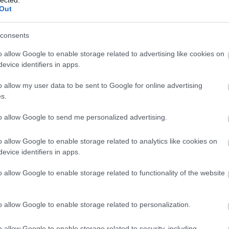
építettem hétvégén vagy szünidőben.
Out
LB: Hogyan változott a stílusod idővel? Mikor kezdtél autókat és 
evette a piaci
RS: Néha azt mondják rám, hogy régimódi vagyok. A modelljeimen által
consents
ncs LEGO, van
lapokkal és félpöcöknyi eltolással hozom létre csilivili görbített eleme
nem különböznek a régebbiektől. Azt hiszem, sokat finomodtam az é
o allow Google to enable storage related to advertising like cookies on
olyan részek, amik oldalra állítva vagy fejjel lefelé vannak ráépítv
ehet most ilyen
evice identifiers in apps.
emlékszem, építettem autókat. Repülőket pedig akkor kezdtem, amikor 
Olvasó játszik:
o allow my user data to be sent to Google for online advertising
1.17. 05:23
)
s.
m inkább
to allow Google to send me personalized advertising.
Végigjátszás:
o allow Google to enable storage related to analytics like cookies on
ct? El lehet
evice identifiers in apps.
ába 833
blog, és
o allow Google to enable storage related to functionality of the website
Fuss el véle!
meg használtan
zik: 7636
o allow Google to enable storage related to personalization.
szépen a
6. 17:50
)
o allow Google to enable storage related to security, including