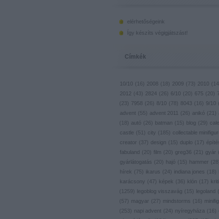
elérhetőségeink
Így készíts végigjátszást!
Címkék
10/10
(
16
)
2008
(
18
)
2009
(
73
)
2010
(
14
2012
(
43
)
2824
(
26
)
6/10
(
20
)
675
(
20
)
(
23
)
7958
(
26
)
8/10
(
78
)
8043
(
16
)
9/10
advent
(
55
)
advent 2011
(
26
)
anikó
(
21
)
(
18
)
autó
(
26
)
batman
(
15
)
blog
(
29
)
cal
castle
(
51
)
city
(
185
)
collectable minifigu
creator
(
37
)
design
(
15
)
duplo
(
17
)
építé
fabuland
(
20
)
film
(
20
)
greg36
(
21
)
gyár
gyárlátogatás
(
20
)
hajó
(
15
)
hammer
(
28
hírek
(
75
)
ikarus
(
24
)
indiana jones
(
18
)
karácsony
(
47
)
képek
(
36
)
klón
(
17
)
krit
(
1259
)
legoblog visszavág
(
15
)
legoland
(
57
)
magyar
(
27
)
mindstorms
(
16
)
minifig
(
253
)
napi advent
(
24
)
nyíregyháza
(
16
)