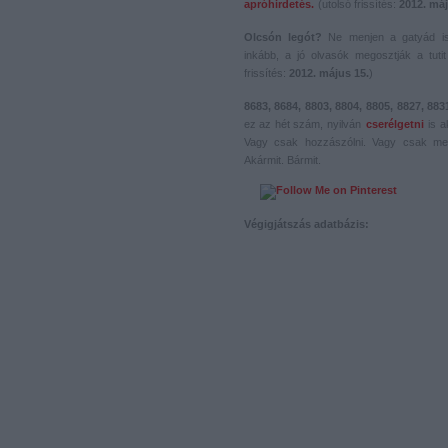
apróhirdetés.
(utolsó frissítés:
2012. máj
Olcsón legót?
Ne menjen a gatyád i
inkább, a jó olvasók megosztják a tutit 
frissítés:
2012. május 15.
)
8683, 8684, 8803, 8804, 8805, 8827, 883
ez az hét szám, nyilván
cserélgetni
is a
Vagy csak hozzászólni. Vagy csak me
Akármit. Bármit.
Végigjátszás adatbázis: