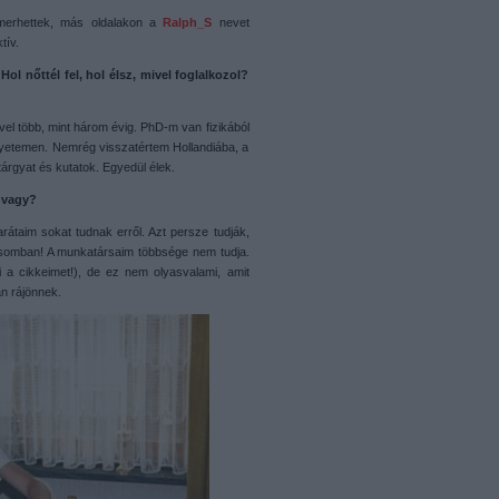
smerhettek, más oldalakon a
Ralph_S
nevet
tív.
l nőttél fel, hol élsz, mivel foglalkozol?
ivel több, mint három évig. PhD-m van fizikából
gyetemen. Nemrég visszatértem Hollandiába, a
árgyat és kutatok. Egyedül élek.
ő vagy?
átaim sokat tudnak erről. Azt persze tudják,
kásomban! A munkatársaim többsége nem tudja.
a cikkeimet!), de ez nem olyasvalami, amit
n rájönnek.