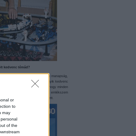
olt kedvenc témád?
előle. Ha megnézed, miket csinálok manapság,
lacktron I, Space Police I). Az egyik kedvenc
 lepi meg azokat, akik ismernek, hogy minden
et egyike, amelynek a számára is emlékszem
várnom kellett, mire kapni lehetett.
sonal or
ection to
ou may
 personal
out of the
 downstream