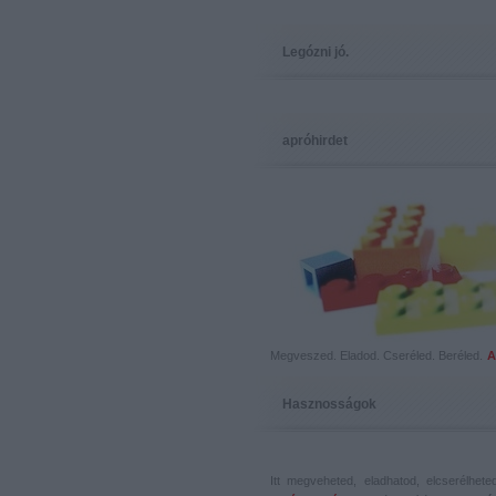
Legózni jó.
apróhirdet
Megveszed. Eladod. Cseréled. Beréled.
A
Hasznosságok
Itt megveheted, eladhatod, elcserélhet