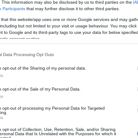
. This information may also be disclosed by us to third parties on the
IA
Participants
that may further disclose it to other third parties.
 that this website/app uses one or more Google services and may gath
including but not limited to your visit or usage behaviour. You may click 
 to Google and its third-party tags to use your data for below specifi
ogle consent section.
l Data Processing Opt Outs
o opt-out of the Sharing of my personal data.
In
LB: Mit építettél gyerekként? A meglevő készleteidet módosítga
o opt-out of the Sale of my Personal Data.
építeni?
In
RS: A legtöbb készletem legfeljebb egy-két hétig volt egyben, mielőtt 
Mindenfélét építettem, sok autót és repülőt, de olyan dolgokat i
to opt-out of processing my Personal Data for Targeted
Transformerem volt. Ami viszont kimaradt, az a minifig méretű város.
ing.
In
LB: Hogyan változtak a dolgok, ahogy felnőttél? Volt, amikor abb
szerű árak
o opt-out of Collection, Use, Retention, Sale, and/or Sharing
RS: Sok embert ismerek, akik “sötét korszakon” mentek keresztül
ersonal Data that Is Unrelated with the Purposes for which it
Amikor egyetemre jártam, nem volt túl sok időm és pénzem, szóval 
lected.