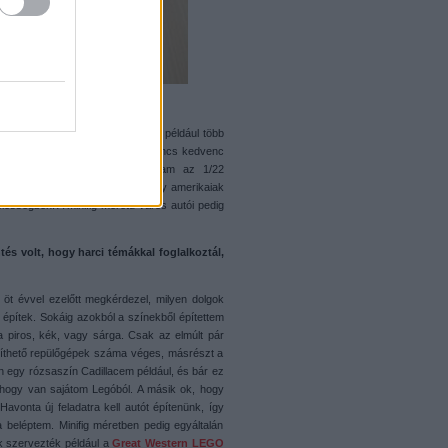
ged?
dolgokat kipróbálni, mostanában például több
szerint, ha tetszik az alakja. Nincs kedvenc
. Évekkel ezelőtt kiválasztottam az 1/22
bb autók 9 stud keskenyek, a nagy amerikaiak
ességben. A minifig méretű város autói pedig
és volt, hogy harci témákkal foglalkoztál,
öt évvel ezelőtt megkérdezel, milyen dolgok
 építek. Sokáig azokból a színekből építettem
 piros, kék, vagy sárga. Csak az elmúlt pár
píthető repülőgépek száma véges, másrészt a
an egy rózsaszín Cadillacem például, és bár ez
, hogy van sajátom Legóból. A másik ok, hogy
 Havonta új feladatra kell autót építenünk, így
 beléptem. Minifig méretben pedig egyáltalán
k szervezték például a
Great Western LEGO