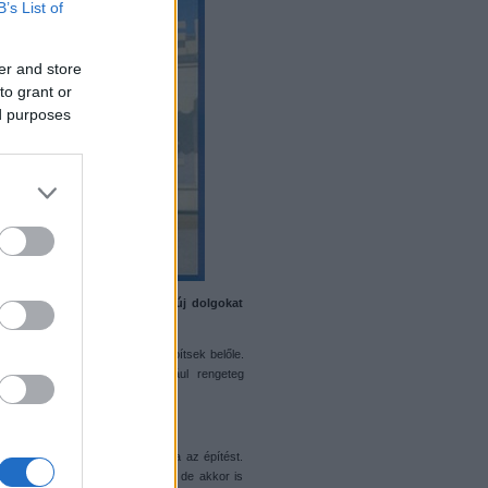
B’s List of
er and store
to grant or
ed purposes
ttad, vagy próbáltál teljesen új dolgokat
szétszedtem, hogy valami mást építsek belőle.
s, amit a tévében láttam. Például rengeteg
ahagytad az építést?
. Én nem. Sohasem hagytam abba az építést.
egy pár évig nem vettem Legót, de akkor is