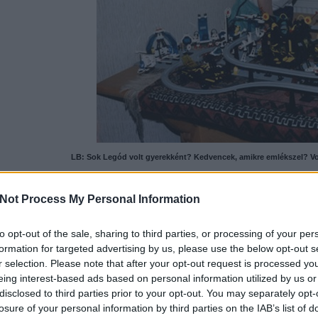
LB: Sok Legód volt gyerekként? Kedvencek, amikre emlékszel? V
RS: Amióta az eszemet tudom, gyűjtöm a Legót, szóval elég sok volt b
lehet, hogy meglepődsz, de rengeteg űrhajós készletem volt (Futuron, B
Not Process My Personal Information
készletem a
Stardefender 200
(6932) volt. Ami viszont biztosan nem
idők kedvence a
Model Team Autópálya Vontató
. Azon kevés készl
(5580). Emlékszem, 1986 elején láttam egy katalógusban, és pár hónapot 
to opt-out of the sale, sharing to third parties, or processing of your per
formation for targeted advertising by us, please use the below opt-out s
r selection. Please note that after your opt-out request is processed y
csak nem tudod
eing interest-based ads based on personal information utilized by us or
 kattints
!
disclosed to third parties prior to your opt-out. You may separately opt-
losure of your personal information by third parties on the IAB’s list of