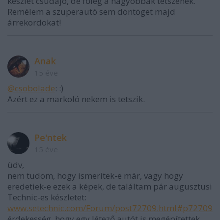
készlet csudajó, de főleg a nagyobbak tetszenek.
Remélem a szuperautó sem döntöget majd
árrekordokat!
Anak
15 éve
@csobolade
: :)
Azért ez a markoló nekem is tetszik.
Pe'ntek
15 éve
üdv,
nem tudom, hogy ismeritek-e már, vagy hogy
eredetiek-e ezek a képek, de találtam pár augusztusi
Technic-es készletet:
www.setechnic.com/Forum/post72709.html#p72709
érdekesség, hogy egy létező autót is megépítettek,