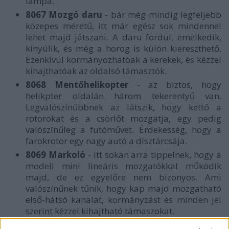
lámpa.
8067 Mozgó daru
- bár még mindig legfeljebb
közepes méretű, itt már egész sok mindennel
lehet majd játszani. A daru fordul, emelkedik,
kinyúlik, és még a horog is külön kiereszthető.
Ezenkívül kormányozhatóak a kerekek, és kézzel
kihajthatóak az oldalsó támasztók.
8068 Mentőhelikopter
- az biztos, hogy
helikpter oldalán három tekerentyű van.
Legvalószínűbbnek az látszik, hogy kettő a
rotorokat és a csörlőt mozgatja, egy pedig
valószínűleg a futóművet. Érdekesség, hogy a
farokrotor egy nagy autó a dísztárcsája.
8069 Markoló
- itt sokan arra tippelnek, hogy a
modell mini lineáris mozgatókkal működik
majd, de ez egyelőre nem bizonyos. Ami
valószínűnek tűnik, hogy kap majd mozgatható
első-hátsó kanalat, kormányzást és minden jel
szerint kézzel kihajtható támaszokat.
8070 Szuperautó
(márciusra várható):