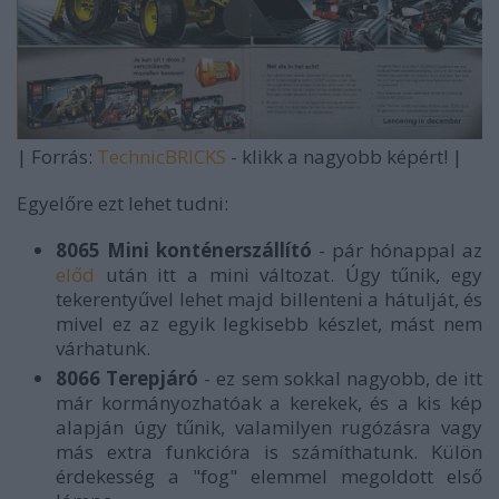
| Forrás:
TechnicBRICKS
- klikk a nagyobb képért! |
Egyelőre ezt lehet tudni:
8065 Mini konténerszállító
- pár hónappal az
előd
után itt a mini változat. Úgy tűnik, egy
tekerentyűvel lehet majd billenteni a hátulját, és
mivel ez az egyik legkisebb készlet, mást nem
várhatunk.
8066 Terepjáró
- ez sem sokkal nagyobb, de itt
már kormányozhatóak a kerekek, és a kis kép
alapján úgy tűnik, valamilyen rugózásra vagy
más extra funkcióra is számíthatunk. Külön
érdekesség a "fog" elemmel megoldott első