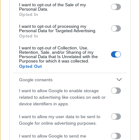
consent section.
I want to opt-out of the Sale of my
Personal Data.
Opted In
Ajánlott bejegyzések:
I want to opt-out of processing my
Personal Data for Targeted Advertising.
Opted In
Kis magyar LEGO arcképcsarnok (4.):
I want to opt-out of Collection, Use,
tévéből jövők
Retention, Sale, and/or Sharing of my
Personal Data that Is Unrelated with the
Purposes for which it was collected.
Opted Out
Kis magyar LEGO arcképcsarnok (1.):
Google consents
sportolók
I want to allow Google to enable storage
related to advertising like cookies on web or
device identifiers in apps.
Olvasó játszik: 4404 Land Busters
I want to allow my user data to be sent to
Google for online advertising purposes.
I want to allow Google to send me