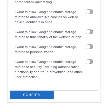
personalized advertising.
Olvasó játszik: 7641 City Corner
I want to allow Google to enable storage
related to analytics like cookies on web or
device identifiers in apps.
United colors of...
I want to allow Google to enable storage
related to functionality of the website or app.
I want to allow Google to enable storage
related to personalization.
Szólj hozzá!
I want to allow Google to enable storage
A hozzászóláshoz be kell lépned!
related to security, including authentication
functionality and fraud prevention, and other
user protection.
CONFIRM