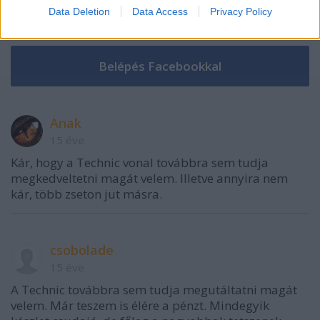
Data Deletion
Data Access
Privacy Policy
VAGY
Anak
15 éve
Kár, hogy a Technic vonal továbbra sem tudja
megkedveltetni magát velem. Illetve annyira nem
kár, több zseton jut másra.
csobolade
15 éve
A Technic továbbra sem tudja megutáltatni magát
velem. Már teszem is élére a pénzt. Mindegyik