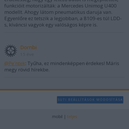
funkcióit motorizálták: a Mercedes Unimog U400
modellt. Ahogy látom pneumatikus daruja van.
Egyenlőre ez tetszik a legjobban, a 8109-es túl LDD-
s, kíváncsi vagyok egy valóságos képre is.
Dornbi
15 éve
@Pe'ntek
: Tyűha, ez mindenképpen érdekes! Máris
megy rövid hírekbe.
SÜTI BEÁLLÍTÁSOK MÓDOSÍTÁSA
mobil
|
teljes