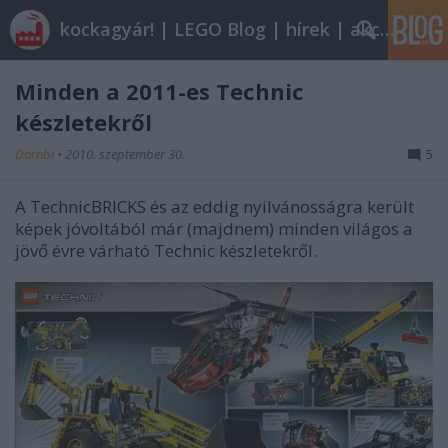
kockagyár! | LEGO Blog | hírek | akciók |
Minden a 2011-es Technic
készletekről
Dornbi
•
2010. szeptember 30.
5
A TechnicBRICKS és az eddig nyilvánosságra került
képek jóvoltából már (majdnem) minden világos a
jövő évre várható Technic készletekről.