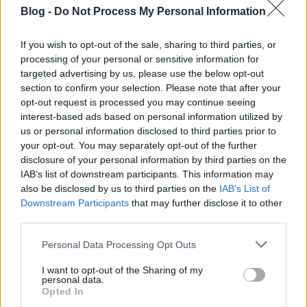
majdnem biztos, hogy V8-as motor, kormányzás
Blog -
Do Not Process My Personal Information
és első-hátsó felfüggesztés lesz, valószínűleg a
differenciálmű sem marad el. Ezen kívül egyedi
If you wish to opt-out of the sale, sharing to third parties, or
megoldásként motoros funkciók garmadája
processing of your personal or sensitive information for
kerül a gépbe: motor nyitja majd az ajtókat, a
targeted advertising by us, please use the below opt-out
motorháztetőt és állítja a hátsó légterelőt. A
section to confirm your selection. Please note that after your
négy funkció közül egy sebességváltónak látszó,
opt-out request is processed you may continue seeing
karral lehet választani.
interest-based ads based on personal information utilized by
us or personal information disclosed to third parties prior to
your opt-out. You may separately opt-out of the further
disclosure of your personal information by third parties on the
Még egy adalék mára: ugyan nem 2011-es, de
IAB’s list of downstream participants. This information may
Technic: a 8043-mas markolóhoz már kipostázták az
also be disclosed by us to third parties on the
IAB’s List of
első "Service Pack-et", a
TechnicBRICKS-en erről
Downstream Participants
that may further disclose it to other
is
több olvasható.
third parties.
Please note that this website/app uses one or more Google
Personal Data Processing Opt Outs
services and may gather and store information including but
not limited to your visit or usage behaviour. You may click to
I want to opt-out of the Sharing of my
personal data.
grant or deny consent to Google and its third-party tags to
Címkék:
lego
2011
technic
8065
8066
8067
8068
8069
8070
Opted In
use your data for below specified purposes in below Google