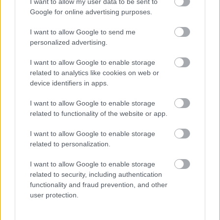
I want to allow my user data to be sent to
Google for online advertising purposes.
I want to allow Google to send me
personalized advertising.
| Kép:
Raphy
,
Firas Abu-Jaber
|
I want to allow Google to enable storage
Mad Phyisicst
pedig szokásától eltérően egy nagy,
related to analytics like cookies on web or
device identifiers in apps.
motorizált Scania kamionmentővel nevezett,
amellyel még a
Brother Brick címlapjára
is felkerült
I want to allow Google to enable storage
(
videó
).
related to functionality of the website or app.
I want to allow Google to enable storage
related to personalization.
I want to allow Google to enable storage
related to security, including authentication
functionality and fraud prevention, and other
user protection.
Az augusztusi kihívás címe pedig "
The Scuzz and the