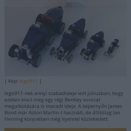
| Kép:
lego911
|
lego911-nek annyi szabadideje volt júliusban, hogy
ezeken kívül még egy régi Bentley sorozat
megalkotására is maradt ideje. A képernyőn James
Bond már Aston Martin-t használt, de állítólag Ian
Fleming könyvében még ilyennel közlekedett: