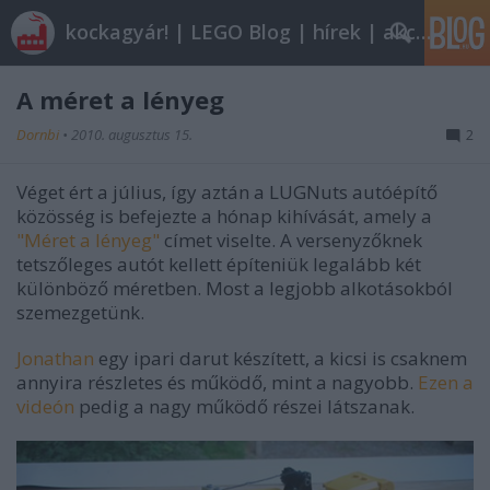
kockagyár! | LEGO Blog | hírek | akciók |
A méret a lényeg
Dornbi
•
2010. augusztus 15.
2
Véget ért a július, így aztán a LUGNuts autóépítő
közösség is befejezte a hónap kihívását, amely a
"Méret a lényeg"
címet viselte. A versenyzőknek
tetszőleges autót kellett építeniük legalább két
különböző méretben. Most a legjobb alkotásokból
szemezgetünk.
Jonathan
egy ipari darut készített, a kicsi is csaknem
annyira részletes és működő, mint a nagyobb.
Ezen a
videón
pedig a nagy működő részei látszanak.