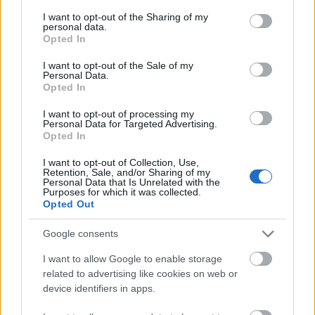
services and may gather and store information including but
not limited to your visit or usage behaviour. You may click to
I want to opt-out of the Sharing of my
personal data.
grant or deny consent to Google and its third-party tags to
Opted In
use your data for below specified purposes in below Google
consent section.
I want to opt-out of the Sale of my
Personal Data.
Opted In
I want to opt-out of processing my
Personal Data for Targeted Advertising.
Opted In
| Kép:
Lino M
|
I want to opt-out of Collection, Use,
Retention, Sale, and/or Sharing of my
Personal Data that Is Unrelated with the
Raphy
ezúttal egy csavaros módon oldotta meg a
Purposes for which it was collected.
feladat elvégzését. Ő maga csak egy apró
Dodge
Opted Out
Challengert
készített, a nagyobb testvért pedig a
közel-keleti haverra,
Firas Abu-Jaber
-ra bízta:
Google consents
I want to allow Google to enable storage
related to advertising like cookies on web or
device identifiers in apps.