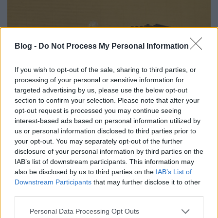
Blog -
Do Not Process My Personal Information
If you wish to opt-out of the sale, sharing to third parties, or
processing of your personal or sensitive information for
targeted advertising by us, please use the below opt-out
section to confirm your selection. Please note that after your
opt-out request is processed you may continue seeing
interest-based ads based on personal information utilized by
us or personal information disclosed to third parties prior to
| Kép:
lego911
|
your opt-out. You may separately opt-out of the further
disclosure of your personal information by third parties on the
A főszervező,
Lino Martins
egy 1953-mas Ford F100
IAB’s list of downstream participants. This information may
pickup-pal nevezett, amelyet annak idején "Hegyi
also be disclosed by us to third parties on the
IAB’s List of
Gyöngy"-nek hívtak:
Downstream Participants
that may further disclose it to other
third parties.
Please note that this website/app uses one or more Google
Personal Data Processing Opt Outs