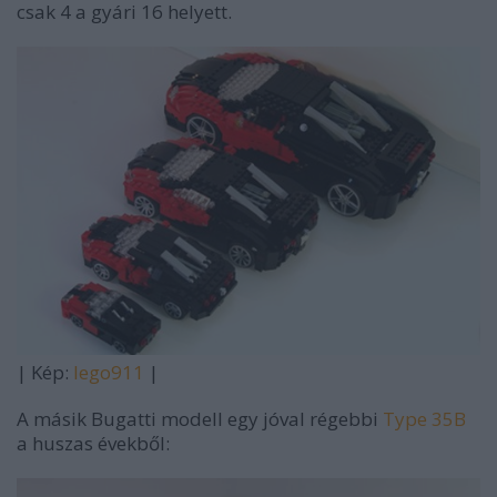
csak 4 a gyári 16 helyett.
| Kép:
lego911
|
A másik Bugatti modell egy jóval régebbi
Type 35B
a huszas évekből: