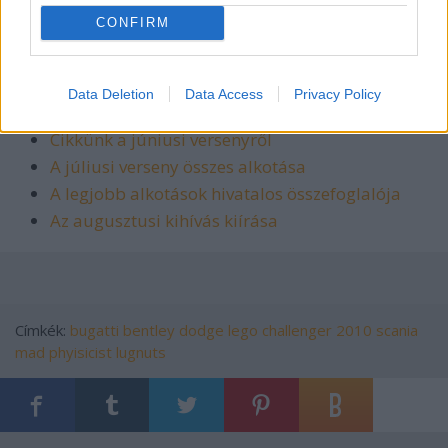
Fuzz
" - itt banditák járműveit és az elfogásukhoz
CONFIRM
használt rendőrségi járműveket kell építeniük a
versenyzőknek.
Data Deletion
Data Access
Privacy Policy
Lásd még:
Cikkünk a júniusi versenyről
A júliusi verseny összes alkotása
A legjobb alkotások hivatalos összefoglalója
Az augusztusi kihívás kiírása
Címkék:
bugatti
bentley
dodge
lego
challenger
2010
scania
mad phyisicist
lugnuts