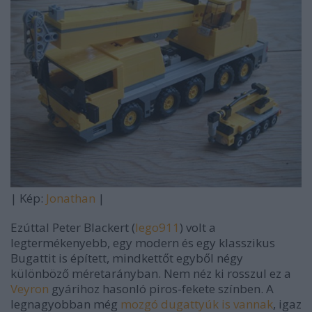
| Kép:
Jonathan
|
Ezúttal Peter Blackert (
lego911
) volt a
legtermékenyebb, egy modern és egy klasszikus
Bugattit is épített, mindkettőt egyből négy
különböző méretarányban. Nem néz ki rosszul ez a
Veyron
gyárihoz hasonló piros-fekete színben. A
legnagyobban még
mozgó dugattyúk is vannak
, igaz