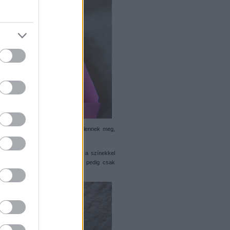
n keresztül különböző életképek jelennek meg,
rózsaszín és a fehér. Habár már a színekkel
y srác csak sötétkék egy leány pedig csak