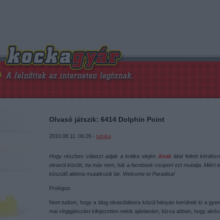
Olvasó játszik: 6414 Dolphin Point
2010.08.11. 06:26 -
tutuka
Hogy részben választ adjak a kritika elején
Anak
által feltett kérdé
olvasói között, ha más nem, hát a facebook-csoport ezt mutatja. Miért 
készülő altéma mutatkozik be. Welcome to Paradisa!
Prológus:
Nem tudom, hogy a blog olvasótábora közül hányan kerülnek ki a gyen
mai végigjátszást kifejezetten nekik ajánlanám, bízva abban, hogy aktí