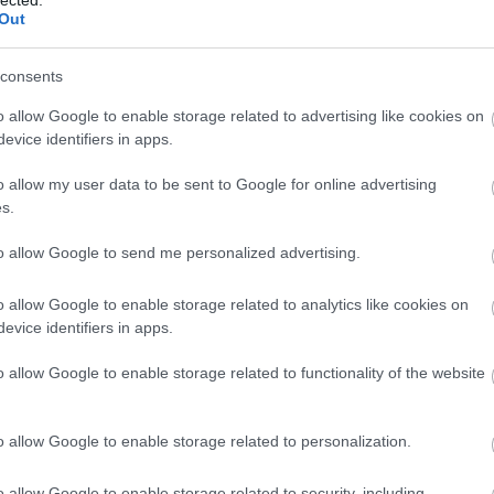
Out
ct? El lehet
ába 833
consents
blog, és
Fuss el véle!
o allow Google to enable storage related to advertising like cookies on
meg használtan
evice identifiers in apps.
zik: 7636
o allow my user data to be sent to Google for online advertising
szépen a
s.
6. 17:50
)
to allow Google to send me personalized advertising.
A felhajtható fedlap belső oldalán egy fotósorozatot találunk, melye
hogy miről is szól eme készlet.
o allow Google to enable storage related to analytics like cookies on
evice identifiers in apps.
A doboz és úgy általában az altéma főbb elemeinek uralkodó színe a 
predesztinálnak minket, nincs az sehol sem kőbe vésve, hogy eg
rózsaszínű dolgokkal foglalkozhat, építhet.
o allow Google to enable storage related to functionality of the website
o allow Google to enable storage related to personalization.
o allow Google to enable storage related to security, including