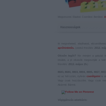
Megveszed. Eladod. Cseréled. Beréled.
A
Hasznosságok
Itt megveheted, eladhatod, elcserélhet
apróhirdetés.
(utolsó frissítés:
2012. máj
Olcsón legót?
Ne menjen a gatyád i
inkább, a jó olvasók megosztják a tutit 
frissítés:
2012. május 15.
)
8683, 8684, 8803, 8804, 8805, 8827, 883
ez az hét szám, nyilván
cserélgetni
is a
Vagy csak hozzászólni. Vagy csak me
Akármit. Bármit.
Végigjátszás adatbázis: