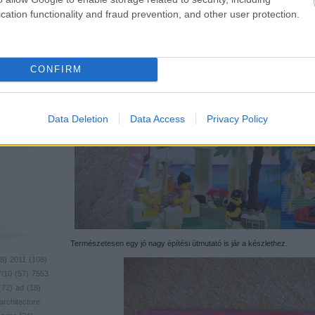
cation functionality and fraud prevention, and other user protection.
CONFIRM
Data Deletion
Data Access
Privacy Policy
Természetesen egy jó nagy építési útmutató is jár a készlethez.
8
)
2011
(
108
)
7/10
(
57
)
7553
(
72
)
ad
(
18
)
architecture