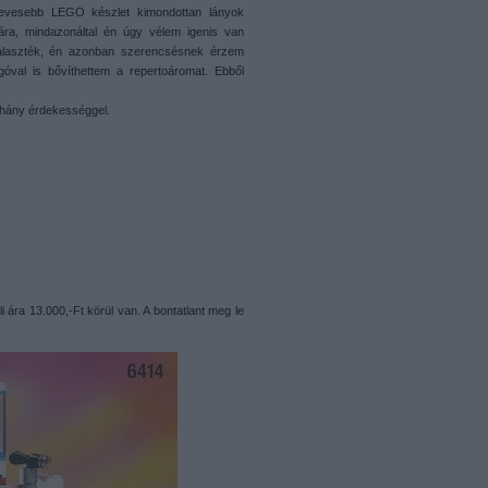
kevesebb LEGO készlet kimondottan lányok
a, mindazonáltal én úgy vélem igenis van
választék, én azonban szerencsésnek érzem
val is bővíthettem a repertoáromat. Ebből
éhány érdekességgel.
i ára 13.000,-Ft körül van. A bontatlant meg le