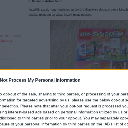
II. Mi van a dobozban?
Kezdjük azzal, hogy hatalmas gyönyörű displayes doboza van a készlet
alaplap mintsem az alkatrészek miatt indokolt.
csak nem tudod
 kattints
!
Not Process My Personal Information
to opt-out of the sale, sharing to third parties, or processing of your per
formation for targeted advertising by us, please use the below opt-out s
r selection. Please note that after your opt-out request is processed y
eing interest-based ads based on personal information utilized by us or
disclosed to third parties prior to your opt-out. You may separately opt-
losure of your personal information by third parties on the IAB’s list of