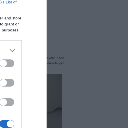
B’s List of
er and store
to grant or
ed purposes
revítették, s nincs ez itt se másként. Ebbe
p, melynek mintája egy szigetet imitál a tenger