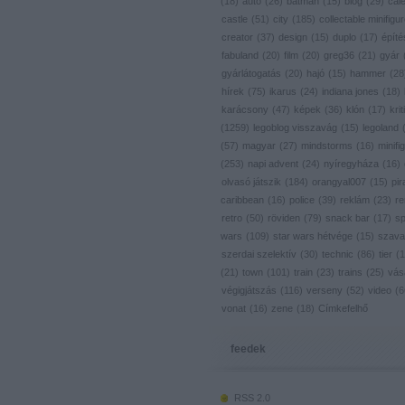
(
18
)
autó
(
26
)
batman
(
15
)
blog
(
29
)
cal
castle
(
51
)
city
(
185
)
collectable minifigu
creator
(
37
)
design
(
15
)
duplo
(
17
)
építé
fabuland
(
20
)
film
(
20
)
greg36
(
21
)
gyár
gyárlátogatás
(
20
)
hajó
(
15
)
hammer
(
28
hírek
(
75
)
ikarus
(
24
)
indiana jones
(
18
)
karácsony
(
47
)
képek
(
36
)
klón
(
17
)
krit
(
1259
)
legoblog visszavág
(
15
)
legoland
(
57
)
magyar
(
27
)
mindstorms
(
16
)
minifig
(
253
)
napi advent
(
24
)
nyíregyháza
(
16
)
olvasó játszik
(
184
)
orangyal007
(
15
)
pir
caribbean
(
16
)
police
(
39
)
reklám
(
23
)
re
retro
(
50
)
röviden
(
79
)
snack bar
(
17
)
s
wars
(
109
)
star wars hétvége
(
15
)
szava
szerdai szelektív
(
30
)
technic
(
86
)
tier
(
1
(
21
)
town
(
101
)
train
(
23
)
trains
(
25
)
vás
végigjátszás
(
116
)
verseny
(
52
)
video
(
6
vonat
(
16
)
zene
(
18
)
Címkefelhő
feedek
RSS 2.0