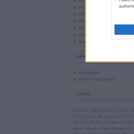
2011 december
(
73
)
authenti
2011 november
(
50
)
2011 október
(
50
)
2011 szeptember
(
44
)
2011 augusztus
(
46
)
2011 július
(
45
)
Tovább
...
kontakt, infó
elérhetőségeink
Így készíts végigjátszást!
Címkék
10/10
(
16
)
2008
(
18
)
2009
(
73
)
2010
(
14
2012
(
43
)
2824
(
26
)
6/10
(
20
)
675
(
20
)
(
23
)
7958
(
26
)
8/10
(
78
)
8043
(
16
)
9/10
advent
(
55
)
advent 2011
(
26
)
anikó
(
21
)