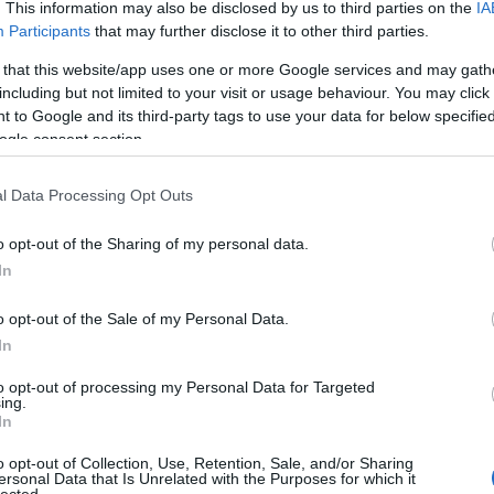
. This information may also be disclosed by us to third parties on the
IA
Participants
that may further disclose it to other third parties.
 that this website/app uses one or more Google services and may gath
including but not limited to your visit or usage behaviour. You may click 
 to Google and its third-party tags to use your data for below specifi
ogle consent section.
szerű árak
l Data Processing Opt Outs
Annak idején az ekkora méretű dobozokat papírtálcás megoldással me
o opt-out of the Sharing of my personal data.
kerültek bele az elemeket tartalmazó zacskók, valamint az óriási alapla
közepén.
In
evette a piaci
ncs LEGO, van
o opt-out of the Sale of my Personal Data.
In
ehet most ilyen
Olvasó játszik:
to opt-out of processing my Personal Data for Targeted
ing.
1.17. 05:23
)
In
o opt-out of Collection, Use, Retention, Sale, and/or Sharing
m inkább
ersonal Data that Is Unrelated with the Purposes for which it
Végigjátszás:
lected.