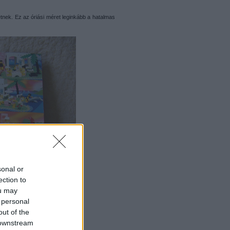
nek. Ez az óriási méret leginkább a hatalmas
sonal or
ection to
ou may
 personal
out of the
 downstream