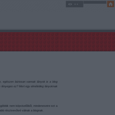
sre, egészen biztosan vannak lányok is a blog
is lényeges ez? Mert egy elméletileg lányoknak
gébbik nem képviselőiből, mindenesetre ezt a
vabb résztvevőivé válnak a blognak.