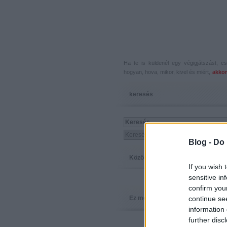
Ha te is küldenél egy végigjátszást, 
hogyan, hova, mikor, kivel és miért,
akkor
keresés
Blog -
Do 
Közösség
If you wish 
sensitive in
confirm you
continue se
Ez megy
information 
further disc