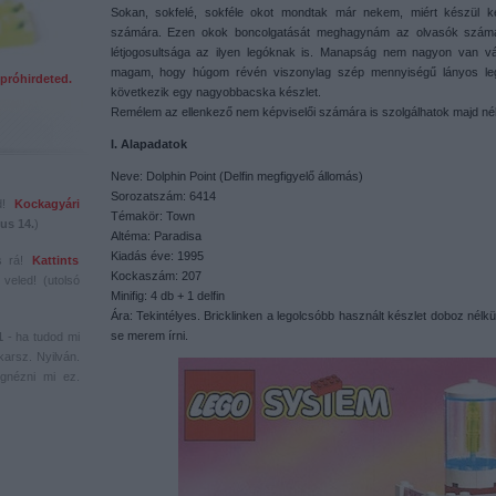
Sokan, sokfelé, sokféle okot mondtak már nekem, miért készül 
számára. Ezen okok boncolgatását meghagynám az olvasók számár
létjogosultsága az ilyen legóknak is. Manapság nem nagyon van 
magam, hogy húgom révén viszonylag szép mennyiségű lányos legó
próhirdeted.
következik egy nagyobbacska készlet.
Remélem az ellenkező nem képviselői számára is szolgálhatok majd n
I. Alapadatok
Neve: Dolphin Point (Delfin megfigyelő állomás)
Sorozatszám: 6414
ed!
Kockagyári
Témakör: Town
us 14.
)
Altéma: Paradisa
Kiadás éve: 1995
s rá!
Kattints
Kockaszám: 207
veled! (utolsó
Minifig: 4 db + 1 delfin
Ára: Tekintélyes. Bricklinken a legolcsóbb használt készlet doboz nélkül
se merem írni.
1
- ha tudod mi
karsz. Nyilván.
gnézni mi ez.