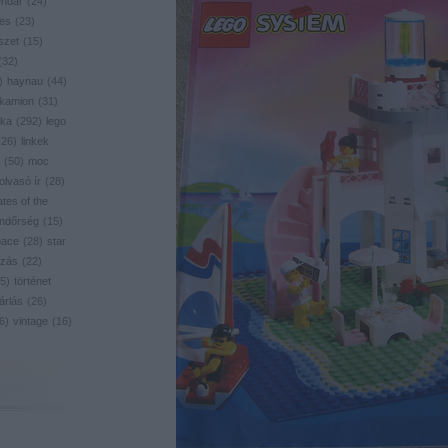
endar
(
24
)
res
(
23
)
szet
(
15
)
(
32
)
)
haynau
(
44
)
kamion
(
31
)
ika
(
292
)
lego
(
26
)
linkek
(
50
)
moc
olvasó ír
(
28
)
ates of the
ndőrség
(
15
)
pace
(
28
)
star
zás
(
22
)
5
)
történet
árlás
(
26
)
6
)
vintage
(
16
)