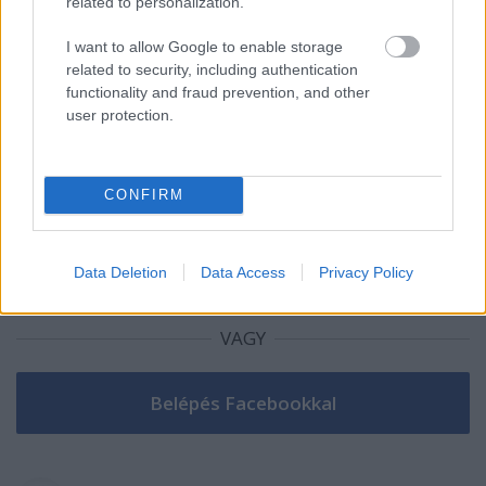
related to personalization.
I want to allow Google to enable storage
related to security, including authentication
Szólj hozzá!
functionality and fraud prevention, and other
A hozzászóláshoz be kell lépned!
user protection.
CONFIRM
Data Deletion
Data Access
Privacy Policy
VAGY