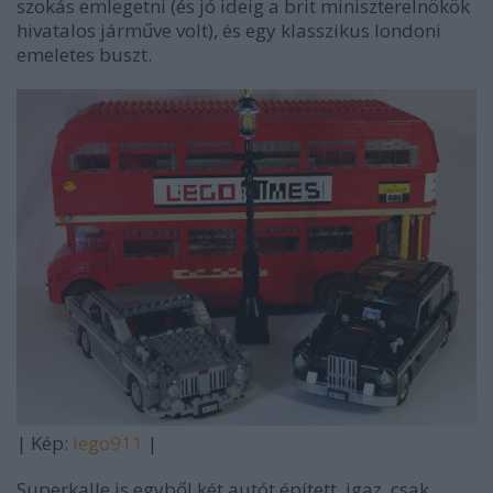
szokás emlegetni (és jó ideig a brit miniszterelnökök
hivatalos járműve volt), és egy klasszikus londoni
emeletes buszt.
| Kép:
lego911
|
Superkalle is egyből két autót épített, igaz, csak