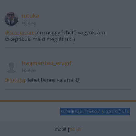
tutuka
16 éve
@Scorpicore
: én meggyőzhető vagyok, ám
szkeptikus. majd meglátjuk :)
fragmented_erugif
16 éve
@tutuka
: lehet benne valami :D
SÜTI BEÁLLÍTÁSOK MÓDOSÍTÁSA
mobil
|
teljes