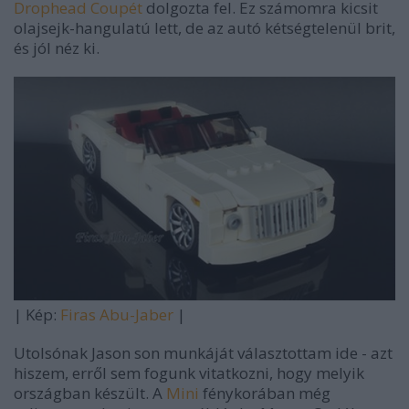
Drophead Coupét
dolgozta fel. Ez számomra kicsit
olajsejk-hangulatú lett, de az autó kétségtelenül brit,
és jól néz ki.
| Kép:
Firas Abu-Jaber
|
Utolsónak Jason son munkáját választottam ide - azt
hiszem, erről sem fogunk vitatkozni, hogy melyik
országban készült. A
Mini
fénykorában még