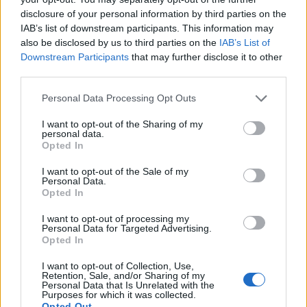
Bővebben:
disclosure of your personal information by third parties on the
IAB’s list of downstream participants. This information may
"Isten óvja a Királynőt!" összefoglaló
also be disclosed by us to third parties on the
IAB’s List of
Az "Isten óvja a Királynőt" kihívásra nevezett
Downstream Participants
that may further disclose it to other
összes alkotás a Flickr-en
third parties.
LUGNuts blog (korábbi összefoglalók)
Please note that this website/app uses one or more Google
Personal Data Processing Opt Outs
LUGNuts a Flickr-en (képek, fórum)
services and may gather and store information including but
not limited to your visit or usage behaviour. You may click to
I want to opt-out of the Sharing of my
personal data.
grant or deny consent to Google and its third-party tags to
Opted In
use your data for below specified purposes in below Google
consent section.
I want to opt-out of the Sale of my
Címkék:
verseny
autó
lego
moc
lugnuts
Personal Data.
Opted In
I want to opt-out of processing my
Personal Data for Targeted Advertising.
Opted In
Ajánlott bejegyzések:
I want to opt-out of Collection, Use,
Retention, Sale, and/or Sharing of my
Personal Data that Is Unrelated with the
Purposes for which it was collected.
Nosztalgiáz(z)unk!
Opted Out