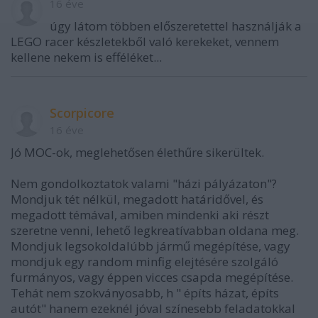
16 éve
úgy látom többen előszeretettel használják a
LEGO racer készletekből való kerekeket, vennem
kellene nekem is efféléket...
Scorpicore
16 éve
Jó MOC-ok, meglehetősen élethűre sikerültek.
Nem gondolkoztatok valami "házi pályázaton"?
Mondjuk tét nélkül, megadott határidővel, és
megadott témával, amiben mindenki aki részt
szeretne venni, lehető legkreatívabban oldana meg.
Mondjuk legsokoldalúbb jármű megépítése, vagy
mondjuk egy random minfig elejtésére szolgáló
furmányos, vagy éppen vicces csapda megépítése.
Tehát nem szokványosabb, h " építs házat, építs
autót" hanem ezeknél jóval színesebb feladatokkal