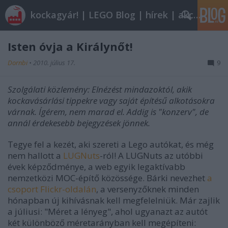
kockagyár! | LEGO Blog | hírek | akciók |
Isten óvja a Királynőt!
Dornbi
•
2010. július 17.
9
Szolgálati közlemény: Elnézést mindazoktól, akik
kockavásárlási tippekre vagy saját építésű alkotásokra
várnak. Ígérem, nem marad el. Addig is "konzerv", de
annál érdekesebb bejegyzések jönnek.
Tegye fel a kezét, aki szereti a Lego autókat, és még
nem hallott a
LUGNuts
-ról! A LUGNuts az utóbbi
évek képződménye, a web egyik legaktívabb
nemzetközi MOC-építő közössége. Bárki nevezhet
a
csoport Flickr-oldalán
, a versenyzőknek minden
hónapban új kihívásnak kell megfelelniük. Már zajlik
a júliusi: "Méret a lényeg", ahol ugyanazt az autót
két különböző méretarányban kell megépíteni: