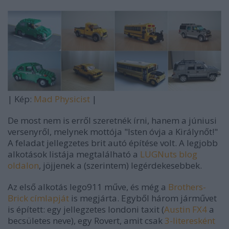
| Kép:
Mad Physicist
|
De most nem is erről szeretnék írni, hanem a júniusi
versenyről, melynek mottója "Isten óvja a Királynőt!"
A feladat jellegzetes brit autó építése volt. A legjobb
alkotások listája megtalálható a
LUGNuts blog
oldalon
, jöjjenek a (szerintem) legérdekesebbek.
Az első alkotás lego911 műve, és még a
Brothers-
Brick címlapját
is megjárta. Egyből három járművet
is épített: egy jellegzetes londoni taxit (
Austin FX4
a
becsületes neve), egy Rovert, amit csak
3-literesként