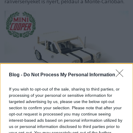
raliversenyeket is nyert, például a Monte-Carlóban.
Blog -
Do Not Process My Personal Information
If you wish to opt-out of the sale, sharing to third parties, or
| Kép:
Jason son
|
processing of your personal or sensitive information for
targeted advertising by us, please use the below opt-out
Ezek talán a leg-britebbek az összes közül. de aki
section to confirm your selection. Please note that after your
opt-out request is processed you may continue seeing
végignézi az
összefoglalót
, talál még Lotust, Jaguart,
interest-based ads based on personal information utilized by
Aston Martint és McLarent is, sok képpel.
us or personal information disclosed to third parties prior to
your opt-out. You may separately opt-out of the further