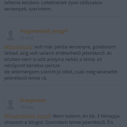
lehetne kezdeni. Lehetnének ilyen időszakos
versenyek, szerintem.
fragmented_erugif
16 éve
@Scorpicore
: volt már példa versenyre, gondolom
láttad. alig volt valami értékelhető jelentkező. és
közben nem is volt annyira nehéz a téma. ez
nézőpont kérdése persze.
de véleményem szerint jó ötlet, csak még kevesebb
jelentkező lenne rá.
Scorpicore
16 éve
@fragmented_erugif
: Nem tudom, én kb. 3 hónapja
olvasom a blogot. Szerintem lenne jelentkező. Én