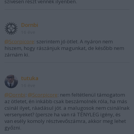
szívesen részt vennék ilyenben.
Dornbi
16 éve
@Scorpicore
: szerintem jó ötlet. A nyáron nem
hiszem, hogy rászánjuk magunkat, de később nem
zárnám ki.
tutuka
16 éve
@Dornbi
:
@Scorpicore
: nem feltétlenül támogatom
az ötletet, én inkább csak beszámolnék róla, ha más
csinál ilyet, ráadásul jót. a malugosok nem csinálnak
versenyeket? (persze ha van rá TÉNYLEG igény, és
van esély komoly résztvevőszámra, akkor meg lehet
győzni.