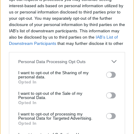
Kis magyar LEGO arcképcsarnok (7.):
interest-based ads based on personal information utilized by
Kiszel Tünde
us or personal information disclosed to third parties prior to
your opt-out. You may separately opt-out of the further
disclosure of your personal information by third parties on the
IAB’s list of downstream participants. This information may
Kis magyar LEGO arcképcsarnok (5.):
also be disclosed by us to third parties on the
IAB’s List of
megélhetési celebek
Downstream Participants
that may further disclose it to other
third parties.
Please note that this website/app uses one or more Google
Personal Data Processing Opt Outs
services and may gather and store information including but
Olvasó játszik: 4404 Land Busters
not limited to your visit or usage behaviour. You may click to
I want to opt-out of the Sharing of my
personal data.
grant or deny consent to Google and its third-party tags to
Opted In
use your data for below specified purposes in below Google
consent section.
I want to opt-out of the Sale of my
Personal Data.
Röviden: linkek, egyebek
Opted In
I want to opt-out of processing my
Personal Data for Targeted Advertising.
Opted In
Áder János wants you!