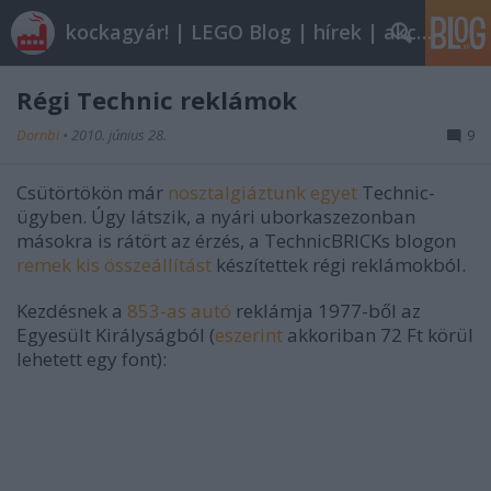
kockagyár! | LEGO Blog | hírek | akciók |
Régi Technic reklámok
Dornbi
•
2010. június 28.
9
Csütörtökön már
nosztalgiáztunk egyet
Technic-
ügyben. Úgy látszik, a nyári uborkaszezonban
másokra is rátört az érzés, a TechnicBRICKs blogon
remek kis összeállítást
készítettek régi reklámokból.
Kezdésnek a
853-as autó
reklámja 1977-ből az
Egyesült Királyságból (
eszerint
akkoriban 72 Ft körül
lehetett egy font):