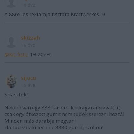
16 éve
A 8865-ös reklámja tisztára Kraftwerkes :D
skizzah
16 éve
@Kit_fisto
: 19-20eFt
sijoco
16 éve
Sziasztok!
Nekem van egy 8880-asom, kockagaranciával( :) ),
csak egy átkozott gumit nem tudok szerezni hozzá!
Minden más darabja megvan!
Ha tud valaki technic 8880 gumit, szóljon!