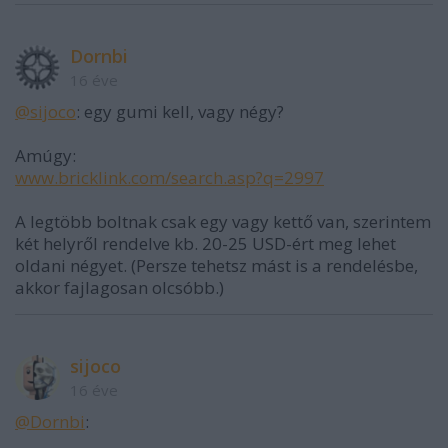
Dornbi
16 éve
@sijoco
: egy gumi kell, vagy négy?
Amúgy:
www.bricklink.com/search.asp?q=2997
A legtöbb boltnak csak egy vagy kettő van, szerintem
két helyről rendelve kb. 20-25 USD-ért meg lehet
oldani négyet. (Persze tehetsz mást is a rendelésbe,
akkor fajlagosan olcsóbb.)
sijoco
16 éve
@Dornbi
: