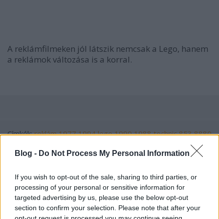
A reklámfilmeken jól látszik nemcsak a Lego, hanem
a reklámok változása is a korral.
Címkék:
reklám
1977
1994
lego
1990
1988
technic
853
8880
8865
8094
Blog -
Do Not Process My Personal Information
If you wish to opt-out of the sale, sharing to third parties, or
processing of your personal or sensitive information for
Ajánlott bejegyzések:
targeted advertising by us, please use the below opt-out
section to confirm your selection. Please note that after your
opt-out request is processed you may continue seeing