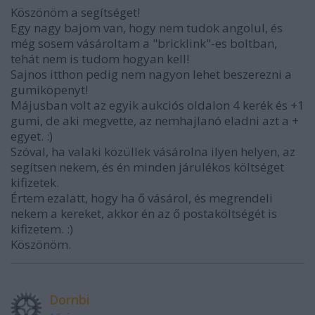
Köszönöm a segítséget!
Egy nagy bajom van, hogy nem tudok angolul, és
még sosem vásároltam a "bricklink"-es boltban,
tehát nem is tudom hogyan kell!
Sajnos itthon pedig nem nagyon lehet beszerezni a
gumiköpenyt!
Májusban volt az egyik aukciós oldalon 4 kerék és +1
gumi, de aki megvette, az nemhajlanó eladni azt a +
egyet. :)
Szóval, ha valaki közüllek vásárolna ilyen helyen, az
segítsen nekem, és én minden járulékos költséget
kifizetek.
Értem ezalatt, hogy ha ő vásárol, és megrendeli
nekem a kereket, akkor én az ő postaköltségét is
kifizetem. :)
Köszönöm.
Dornbi