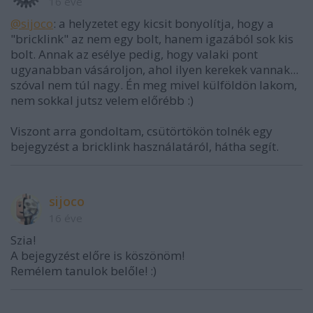
16 éve
@sijoco
: a helyzetet egy kicsit bonyolítja, hogy a
"bricklink" az nem egy bolt, hanem igazából sok kis
bolt. Annak az esélye pedig, hogy valaki pont
ugyanabban vásároljon, ahol ilyen kerekek vannak...
szóval nem túl nagy. Én meg mivel külföldön lakom,
nem sokkal jutsz velem előrébb :)
Viszont arra gondoltam, csütörtökön tolnék egy
bejegyzést a bricklink használatáról, hátha segít.
sijoco
16 éve
Szia!
A bejegyzést előre is köszönöm!
Remélem tanulok belőle! :)