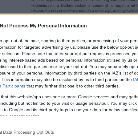
az ehhez kapcsolódó pozitív/negatív érzetek megjelenhetnek aztán a 
megkérdezzem: a jövőben ezeknél a szetteknél ne legyen a minfi
értékelhető a készlet nehézségi foka, és a benne rejlő, nem a játékélm
nem ragszkodom hozzá, mert a játékélmény is elnyelheti, de ha szeretné
Not Process My Personal Information
Ne feledkezz meg arról sem, hogy
kritikát
írsz épp. Attól még nem kell
tizes skálán az ötös és a hatos középút. Én például ötöst akkor adok
nem jó, se nem keserít el, se nem lelkesít. A hatos épphogy csak valam
to opt-out of the sale, sharing to third parties, or processing of your per
lenni, hiszen az már majdnem 10. Szóval no para, kiszórni egy ötöst mé
formation for targeted advertising by us, please use the below opt-out s
:D. (Azért érzem fontosnak a pontozás objektivitását, mert biztos va
r selection. Please note that after your opt-out request is processed y
a kritikák hatására választanak ki, vagy vetnek el egy-egy dobozt. Vel
eing interest-based ads based on personal information utilized by us or
Ha esetleg az tartana vissza a beküldéstől, hogy azt mondta általánosb
disclosed to third parties prior to your opt-out. You may separately opt-
jól, sem helyesen –, akkor azzal most pont ne foglalkozz, mert ez ne
losure of your personal information by third parties on the IAB’s list of
blog. Ha arról van szó, segítek kipofozni, ami nem kóser: a kocka a lén
. This information may also be disclosed by us to third parties on the
IA
És a legfontosabb: a kész irományt, mely készülhet bármilyen doksiba
Participants
that may further disclose it to other third parties.
és nevét jelöld, de magukat a képeket kérlek külön küldjed.)
 that this website/app uses one or more Google services and may gath
Előre is nagy köszönet! (A blog, meg az olvasók nevében is.)
including but not limited to your visit or usage behaviour. You may click 
 to Google and its third-party tags to use your data for below specifi
csak nem tudod
ogle consent section.
 kattints
!
Tetszik
0
l Data Processing Opt Outs