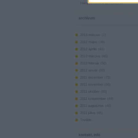
Hiányzó elemek beszerzése
archívum
2015 március
(
1
)
2012 május
(
36
)
2012 április
(
41
)
2012 március
(
46
)
2012 február
(
50
)
2012 január
(
50
)
2011 december
(
73
)
2011 november
(
50
)
2011 október
(
50
)
2011 szeptember
(
44
)
2011 augusztus
(
46
)
2011 július
(
45
)
Tovább
...
kontakt, infó