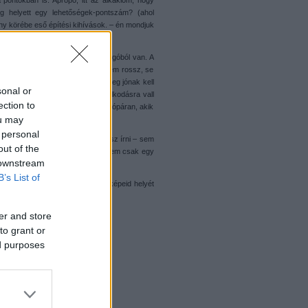
pontokban is. Apropó, itt az alkaklom, hogy
g helyett egy lehetőségek-pontszám? (ahol
ény körébe eső építési kihívások. – én mondjuk
tek, hát legyen.)
 mindenre 10 pontot adni, hogy legóból van. A
, ha valami pont semmilyen, se nem rossz, se
ilyen, a heteshez pedig már tényleg jónak kell
sonal or
g nem végítélet, sőt, érett gondolkodásra vall
ection to
gyok benne, hogy vannak/vagyunk jópáran, akik
ou may
em már többször megtörtént.)
 personal
an egy hülye tanár, hogy nem tudsz írni – sem
out of the
m egy dolgozat fogalmazásból, hanem csak egy
 downstream
yeg, nem a betű.
B’s List of
n
ide
küldheted be. (A doksiban a képeid helyét
er and store
to grant or
ed purposes