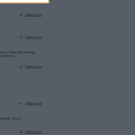
Válasz erre
Válasz erre
teni, ez legutóbb mintegy
eszegetném.
Válasz erre
Válasz erre
sikerült. Köszi!
Válasz erre