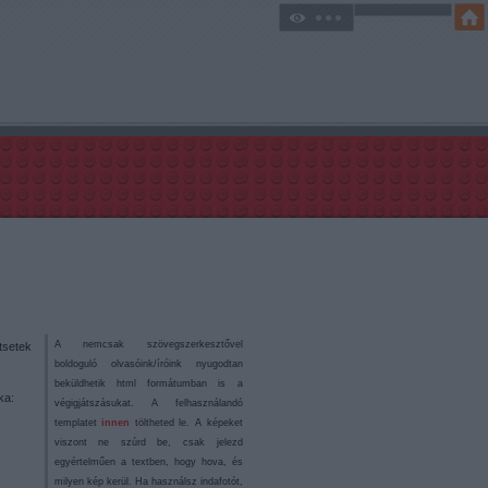
A nemcsak szövegszerkesztővel
setek
boldoguló olvasóink/íróink nyugodtan
beküldhetik html formátumban is a
ka:
végigjátszásukat. A felhasználandó
templatet
innen
töltheted le. A képeket
viszont ne szúrd be, csak jelezd
egyértelműen a textben, hogy hova, és
milyen kép kerül. Ha használsz indafotót,