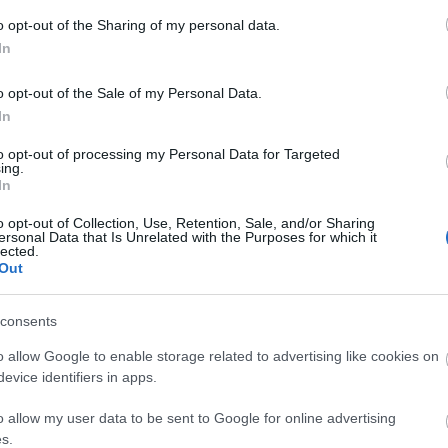
12
komment
o opt-out of the Sharing of my personal data.
Címkék:
blog
lego
In
Ajánlott bejegyzések:
o opt-out of the Sale of my Personal Data.
In
to opt-out of processing my Personal Data for Targeted
ing.
In
o opt-out of Collection, Use, Retention, Sale, and/or Sharing
Nosztalgiáz(z)u
Kis magyar
Kis m
ersonal Data that Is Unrelated with the Purposes for which it
nk!
LEGO
LEGO
lected.
Out
arcképcsarnok
arcké
(4.): tévéből
(3.): p
jövők
consents
o allow Google to enable storage related to advertising like cookies on
evice identifiers in apps.
szerű árak
o allow my user data to be sent to Google for online advertising
Golyóp
s.