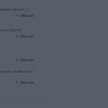
ga Bloks Halo lesz!! :-)
Válasz erre
zásom a 10223-ról?
Válasz erre
Válasz erre
készletet - és pláne Castle! -
Válasz erre