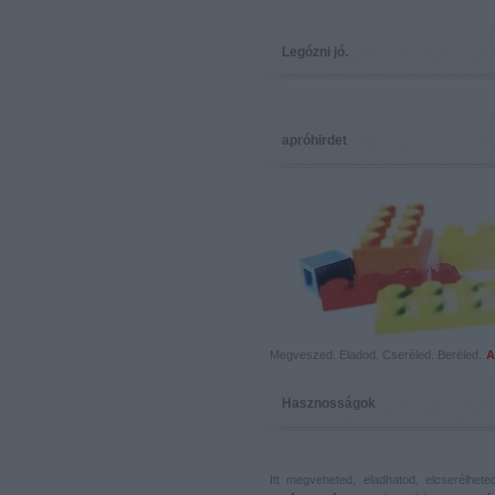
Legózni jó.
apróhirdet
Megveszed. Eladod. Cseréled. Beréled.
A
Hasznosságok
Itt megveheted, eladhatod, elcserélhet