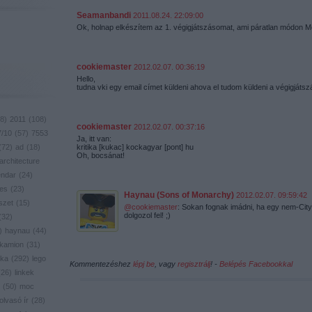
Seamanbandi
2011.08.24. 22:09:00
Ok, holnap elkészítem az 1. végigjátszásomat, ami páratlan módon Me
cookiemaster
2012.02.07. 00:36:19
Hello,
tudna vki egy email címet küldeni ahova el tudom küldeni a végigjáts
8
)
2011
(
108
)
cookiemaster
2012.02.07. 00:37:16
7/10
(
57
)
7553
Ja, itt van:
(
72
)
ad
(
18
)
kritika [kukac] kockagyar [pont] hu
Oh, bocsánat!
architecture
endar
(
24
)
res
(
23
)
Haynau (Sons of Monarchy)
2012.02.07. 09:59:42
szet
(
15
)
@cookiemaster
: Sokan fognak imádni, ha egy nem-City-
dolgozol fel! ;)
(
32
)
)
haynau
(
44
)
kamion
(
31
)
ika
(
292
)
lego
Kommentezéshez
lépj be
, vagy
regisztrálj
! ‐
Belépés Facebookkal
(
26
)
linkek
(
50
)
moc
olvasó ír
(
28
)