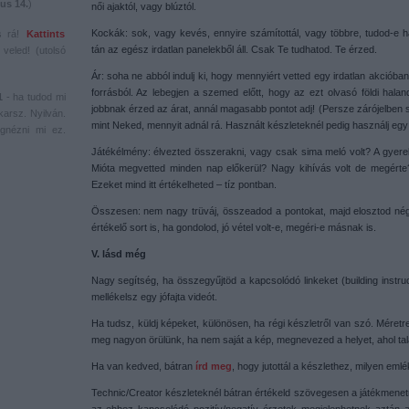
us 14.
)
női ajaktól, vagy blúztól.
Kockák: sok, vagy kevés, ennyire számítottál, vagy többre, tudod-e h
s rá!
Kattints
tán az egész irdatlan panelekből áll. Csak Te tudhatod. Te érzed.
veled! (utolsó
Ár: soha ne abból indulj ki, hogy mennyiért vetted egy irdatlan akcióba
forrásból. Az lebegjen a szemed előtt, hogy az ezt olvasó földi hala
1
- ha tudod mi
jobbnak érzed az árat, annál magasabb pontot adj! (Persze zárójelben s
karsz. Nyilván.
mint Neked, mennyit adnál rá. Használt készleteknél pedig használj egy 
gnézni mi ez.
Játékélmény: élvezted összerakni, vagy csak sima meló volt? A gyere
Mióta megvetted minden nap előkerül? Nagy kihívás volt de megérte? 
Ezeket mind itt értékelheted – tíz pontban.
Összesen: nem nagy trüváj, összeadod a pontokat, majd elosztod négg
értékelő sort is, ha gondolod, jó vétel volt-e, megéri-e másnak is.
V. lásd még
Nagy segítség, ha összegyűjtöd a kapcsolódó linkeket (building instruc
mellékelsz egy jófajta videót.
Ha tudsz, küldj képeket, különösen, ha régi készletről van szó. Méret
meg nagyon örülünk, ha nem saját a kép, megnevezed a helyet, ahol talá
Ha van kedved, bátran
írd meg
, hogy jutottál a készlethez, milyen eml
Technic/Creator készleteknél bátran értékeld szövegesen a játékmenet