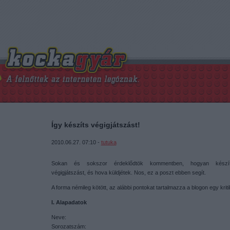
Így készíts végigjátszást!
2010.06.27. 07:10 -
tutuka
Sokan és sokszor érdeklődtök kommentben, hogyan készít
végigjátszást, és hova küldjétek. Nos, ez a poszt ebben segít.
A forma némileg kötött, az alábbi pontokat tartalmazza a blogon egy kriti
I. Alapadatok
Neve:
Sorozatszám: