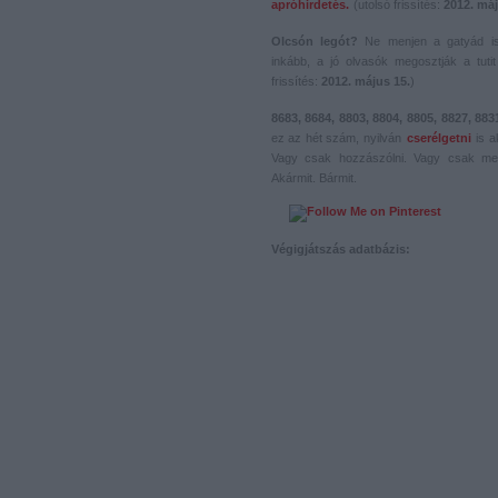
apróhirdetés.
(utolsó frissítés:
2012. máj
Olcsón legót?
Ne menjen a gatyád i
inkább, a jó olvasók megosztják a tutit 
frissítés:
2012. május 15.
)
8683, 8684, 8803, 8804, 8805, 8827, 883
ez az hét szám, nyilván
cserélgetni
is a
Vagy csak hozzászólni. Vagy csak me
Akármit. Bármit.
Végigjátszás adatbázis: