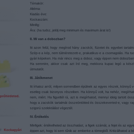
Témakör:
Altéma:
Kiadás éve:
Kockaszám:
Minifig:
Ára: (ha tudsz, jelölj meg minimum és maximum árat is!)
II. Mi van a dobozban?
Itt azon felül, hogy megírod hány zacskót, füzetet és egyebet tartal
Szép-e a kép, nem túlméretezett-e, prakatikus-e a csomagolás. Ha tud
gyári képeken. Ha már nincs meg a doboz, vagy éppen nem dobozban vet
Ha semmire, akkor csak azt írd meg, mekkora kupac legó a készl
útmutatót.
III. Játékmenet
Itt írhatsz arról, milyen sorrendben épülnek az egyes részek, könnyű v
esetleg csak bizonyos részeiben. Ha könnyű volt, ha nehéz, megírhato
próhirdeted.
nem, miért. Ha figyeltél rá, azt is megírhatod, mennyi ideig tartott össz
hogy a zacskók tartalmát összeöntötted és összekeverted-e, vagy raga
szigorú szelektálást végeztél.
IV. Értékelés
Minfigek: értékelheted az összhatást, a figek számát, a fejet és az eg
ed!
Kockagyári
éppen azt, hogy ki sem tűnik az emberke a tömegből. Kritizálhatod a 