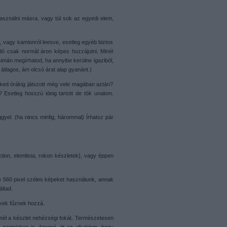
asználni másra, vagy túl sok az egyedi elem,
n, vagy kamionról leesve, esetleg egyéb biztos
ndó csak normál áron képes hozzájutni. Minél
imán megírhatod, ha annyibe kerülne igaziból,
átlagos, ám olcsó árat alap gyanánt.)
ked órákig játszott még vele magában aztán?
Esetleg hosszú ideig tartott de tök unalom.
yel. (ha nincs minfig, hárommal) Írhatsz pár
tion, elemlista, rokon készletek), vagy éppen
re 560 pixel széles képeket használunk, annak
ltad.
ékek fűznek hozzá.
nél a készlet nehézségi fokát. Természetesen