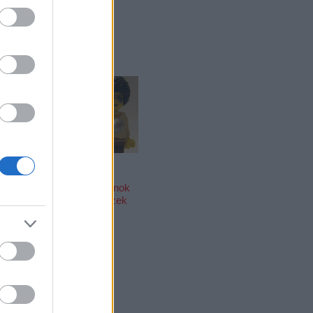
agyar
Kis magyar
LEGO
pcsarnok
arcképcsarnok
olitikusok
(2.): zenészek
álya 2.0