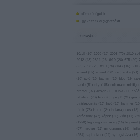
elérhetőségeink
Így készíts végigjátszást!
Címkék
10/10
(
16
)
2008
(
18
)
2009
(
73
)
2010
(
14
2012
(
43
)
2824
(
26
)
6/10
(
20
)
675
(
20
)
(
23
)
7958
(
26
)
8/10
(
78
)
8043
(
16
)
9/10
advent
(
55
)
advent 2011
(
26
)
anikó
(
21
)
(
18
)
autó
(
26
)
batman
(
15
)
blog
(
29
)
cal
castle
(
51
)
city
(
185
)
collectable minifigu
creator
(
37
)
design
(
15
)
duplo
(
17
)
építé
fabuland
(
20
)
film
(
20
)
greg36
(
21
)
gyár
gyárlátogatás
(
20
)
hajó
(
15
)
hammer
(
28
hírek
(
75
)
ikarus
(
24
)
indiana jones
(
18
)
karácsony
(
47
)
képek
(
36
)
klón
(
17
)
krit
(
1259
)
legoblog visszavág
(
15
)
legoland
(
57
)
magyar
(
27
)
mindstorms
(
16
)
minifig
(
253
)
napi advent
(
24
)
nyíregyháza
(
16
)