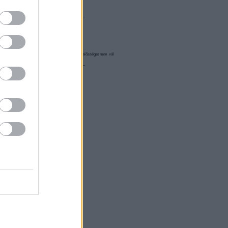
olgáltatás technikai
üzemeltetője semmilyen felelősséget nem vállal,
elekben
és az
adatvédelmi tájékoztatóban
.
d még nincs meg hozzá...
Válasz erre
Válasz erre
z értékelendő részben(vagy amit
bbet(jobbat) nyújt. Attól, hogy
játszást ::)
Válasz erre