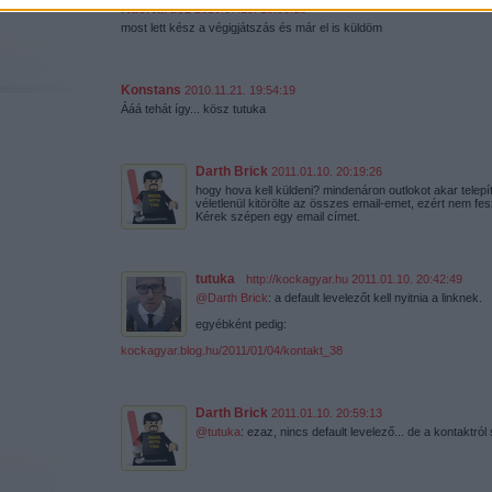
KucKurucz
2010.07.25. 15:08:18
most lett kész a végigjátszás és már el is küldöm
Konstans
2010.11.21. 19:54:19
Ááá tehát így... kösz tutuka
Darth Brick
2011.01.10. 20:19:26
hogy hova kell küldeni? mindenáron outlokot akar telepí
véletlenül kitörölte az összes email-emet, ezért nem f
Kérek szépen egy email címet.
tutuka
·
http://kockagyar.hu
2011.01.10. 20:42:49
@Darth Brick
: a default levelezőt kell nyitnia a linknek.
egyébként pedig:
kockagyar.blog.hu/2011/01/04/kontakt_38
Darth Brick
2011.01.10. 20:59:13
@tutuka
: ezaz, nincs default levelező... de a kontaktról 