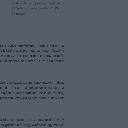
akkor viszont nyugodtan szúrd be a
képeket is onnan, méghozzá 560 px
szélesen.
maz a doboz, értékelheted magát a kartont is.
od, küld el a doboz hátát, az sosem látszik a
ted, azt is leírhatod mire emlékszel régről.
et és honnan szerezted be az összerakási
olt-e vele játszani, vagy éppen nagyon nehéz,
d jót tett-e ez a játékélménynek, ha igen, ha
eépíteni a doboz tartalmát. Az is ide tartozik,
szkodtál azok rendjéhez, netán a játék előtt
yes részeket külön-külön, az egyediséget, vagy
béna grimaszokat, vagy elalélhatsz egy csábos