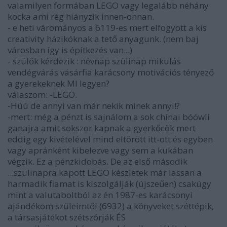
valamilyen formában LEGO vagy legalább néhány
kocka ami rég hiányzik innen-onnan.
- e heti várományos a 6119-es mert elfogyott a kis
creativity házikóknak a tető anyagunk. (nem baj
városban így is építkezés van...)
- szülők kérdezik : névnap szülinap mikulás
vendégvárás vásárfia karácsony motivációs tényező
a gyerekeknek MI legyen?
válaszom: -LEGO.
-Húú de annyi van már nekik minek annyi!?
-mert: még a pénzt is sajnálom a sok chínai bóówli
ganajra amit sokszor kapnak a gyerkőcök mert
eddig egy kivételével mind eltörött itt-ott és egyben
vagy apránként kibelezve vagy sem a kukában
végzik. Ez a pénzkidobás. De az első második
...szülinapra kapott LEGO készletek már lassan a
harmadik fiamat is kiszolgálják (újszeűen) csakúgy
mint a valutaboltból az én 1987-es karácsonyi
ajándékom szüleimtől (6932) a könyveket széttépik,
a társasjátékot szétszórják ÉS