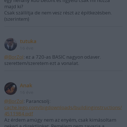
egy néhány köb betont és figyeld csak mi hozza
majd ki?
Csak szállítja de nem vesz részt az építkezésben.
(szerintem)
tutuka
16 éve
@BorZol
: ez a 720-as BASIC nagyon odaver.
szerettem/szeretem ezt a vonalat.
Anak
16 éve
@BorZol
: Parancsolj:
cache.lego.com/bigdownloads/buildinginstructions/
4511984.pdf
Az érdem amúgy nem az enyém, csak kimásoltam
neked a direktlinket. Remélem nem zavarja a