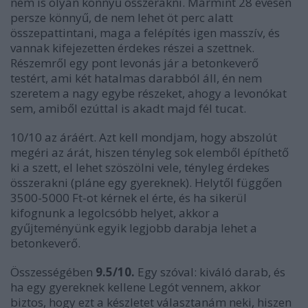
nem is olyan könnyű összerakni. Mármint 28 évesen
persze könnyű, de nem lehet öt perc alatt
összepattintani, maga a felépítés igen masszív, és
vannak kifejezetten érdekes részei a szettnek.
Részemről egy pont levonás jár a betonkeverő
testért, ami két hatalmas darabból áll, én nem
szeretem a nagy egybe részeket, ahogy a levonókat
sem, amiből ezúttal is akadt majd fél tucat.
10/10 az áráért. Azt kell mondjam, hogy abszolút
megéri az árát, hiszen tényleg sok elemből építhető
ki a szett, el lehet szöszölni vele, tényleg érdekes
összerakni (pláne egy gyereknek). Helytől függően
3500-5000 Ft-ot kérnek el érte, és ha sikerül
kifognunk a legolcsóbb helyet, akkor a
gyűjteményünk egyik legjobb darabja lehet a
betonkeverő.
Összességében
9.5/10.
Egy szóval: kiváló darab, és
ha egy gyereknek kellene Legót vennem, akkor
biztos, hogy ezt a készletet választanám neki, hiszen