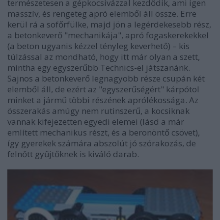
természetesen a gépkocsivázzal kezdődik, ami igen
masszív, és rengeteg apró elemből áll össze. Erre
kerül rá a sofőrfülke, majd jön a legérdekesebb rész,
a betonkeverő "mechanikája", apró fogaskerekekkel
(a beton ugyanis kézzel tényleg keverhető) – kis
túlzással az mondható, hogy itt már olyan a szett,
mintha egy egyszerűbb Technics-el játszanánk.
Sajnos a betonkeverő legnagyobb része csupán két
elemből áll, de ezért az "egyszerűségért" kárpótol
minket a jármű többi részének aprólékossága. Az
összerakás amúgy nem rutinszerű, a kocsiknak
vannak kifejezetten egyedi elemei (lásd a már
említett mechanikus részt, és a beronöntő csövet),
így gyerekek számára abszolút jó szórakozás, de
felnőtt gyűjtőknek is kiváló darab.