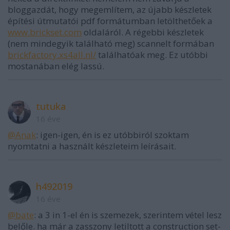
bloggazdát, hogy megemlítem, az újabb készletek
építési útmutatói pdf formátumban letölthetőek a
www.brickset.com
oldaláról. A régebbi készletek
(nem mindegyik található meg) scannelt formában
brickfactory.xs4all.nl/
találhatóak meg. Ez utóbbi
mostanában elég lassú.
tutuka
16 éve
@Anak
: igen-igen, én is ez utóbbiról szoktam
nyomtatni a használt készleteim leírásait.
h492019
16 éve
@bate
: a 3 in 1-el én is szemezek, szerintem vétel lesz
belőle. ha már a zasszony letiltott a construction set-