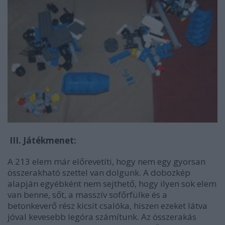
III. Játékmenet:
A 213 elem már előrevetíti, hogy nem egy gyorsan
összerakható szettel van dolgunk. A dobozkép
alapján egyébként nem sejthető, hogy ilyen sok elem
van benne, sőt, a masszív sofőrfülke és a
betonkeverő rész kicsit csalóka, hiszen ezeket látva
jóval kevesebb legóra számítunk. Az összerakás