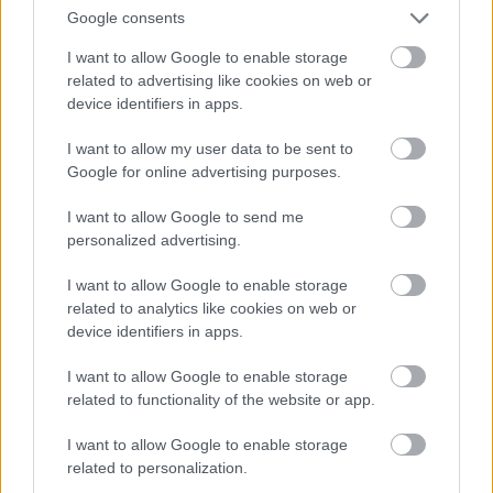
tényleg nem látszik.
Google consents
minifig: érdekes, hogy valamiért dán barátaink elég
I want to allow Google to enable storage
related to advertising like cookies on web or
kiábrándult fejeket adnak a fizikai dolgozóknak,
device identifiers in apps.
nem tudom ez mitől van (pl:
legoaruhaz.hu/index.php?
I want to allow my user data to be sent to
content2=termek_kiir&termek_id=1104628292&pag
Google for online advertising purposes.
e=0&szint1=LEGO&szint2=LEGO+Minifigura&szint3=
&szint4=&termek_neve=LEGO%20Minifigura%20-
I want to allow Google to send me
%20%E9p%EDt%F5munk%E1s%20-
personalized advertising.
%20cty010&list=kep_kiir
)
I want to allow Google to enable storage
(bocs az óriáslinkért, de ez ilyen)
related to analytics like cookies on web or
device identifiers in apps.
a "bloggazdát" meg én is aktívan használom, mert
nem tudom mit lehetne helyette ;)
I want to allow Google to enable storage
related to functionality of the website or app.
I want to allow Google to enable storage
block50
related to personalization.
16 éve