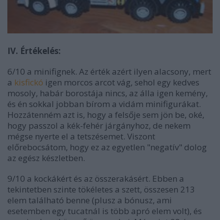
IV. Értékelés:
6/10 a minifignek. Az érték azért ilyen alacsony, mert
a
kisfickó
igen morcos arcot vág, sehol egy kedves
mosoly, habár borostája nincs, az álla igen kemény,
és én sokkal jobban bírom a vidám minifigurákat.
Hozzátenném azt is, hogy a felsője sem jön be, oké,
hogy passzol a kék-fehér járgányhoz, de nekem
mégse nyerte el a tetszésemet. Viszont
előrebocsátom, hogy ez az egyetlen "negatív" dolog
az egész készletben.
9/10 a kockákért és az összerakásért. Ebben a
tekintetben szinte tökéletes a szett, összesen 213
elem található benne (plusz a bónusz, ami
esetemben egy tucatnál is több apró elem volt), és