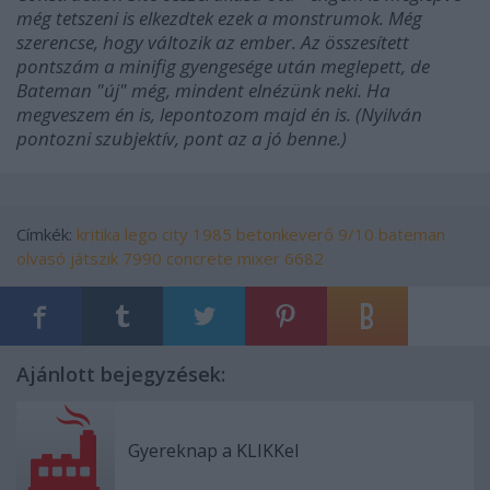
még tetszeni is elkezdtek ezek a monstrumok. Még
szerencse, hogy változik az ember. Az összesített
pontszám a minifig gyengesége után meglepett, de
Bateman "új" még, mindent elnézünk neki. Ha
megveszem én is, lepontozom majd én is. (Nyilván
pontozni szubjektív, pont az a jó benne.)
Címkék:
kritika
lego
city
1985
betonkeverő
9/10
bateman
olvasó játszik
7990
concrete mixer
6682
Ajánlott bejegyzések:
Gyereknap a KLIKKel