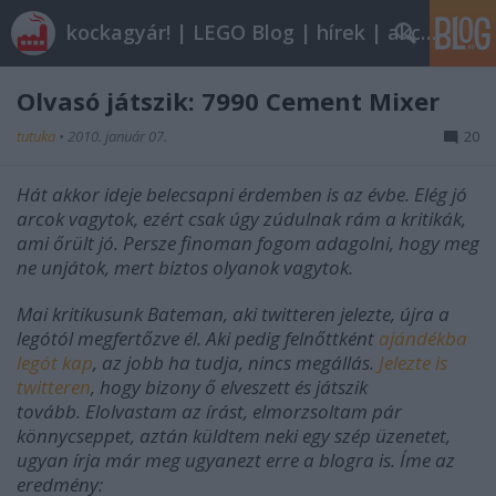
kockagyár! | LEGO Blog | hírek | akciók |
Olvasó játszik: 7990 Cement Mixer
tutuka
•
2010. január 07.
20
Hát akkor ideje belecsapni érdemben is az évbe. Elég jó
arcok vagytok, ezért csak úgy zúdulnak rám a kritikák,
ami őrült jó. Persze finoman fogom adagolni, hogy meg
ne unjátok, mert biztos olyanok vagytok.
Mai kritikusunk Bateman, aki twitteren jelezte, újra a
legótól megfertőzve él. Aki pedig felnőttként
ajándékba
legót kap
, az jobb ha tudja, nincs megállás.
Jelezte is
twitteren
, hogy bizony ő elveszett és játszik
tovább. Elolvastam az írást, elmorzsoltam pár
könnycseppet, aztán küldtem neki egy szép üzenetet,
ugyan írja már meg ugyanezt erre a blogra is. Íme az
eredmény: