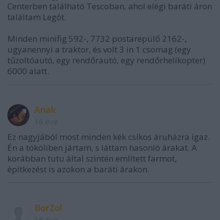
Centerben található Tescoban, ahol elégi baráti áron
találtam Legót.
Minden minifig 592-, 7732 postarepülő 2162-,
ugyanennyi a traktor, és volt 3 in 1 csomag (egy
tűzoltóautó, egy rendőrautó, egy rendőrhelikopter)
6000 alatt.
Anak
16 éve
Ez nagyjából most minden kék csíkos áruházra igaz.
Én a tököliben jártam, s láttam hasonló árakat. A
korábban tutu által szintén említett farmot,
építkezést is azokon a baráti árakon.
BorZol
16 éve