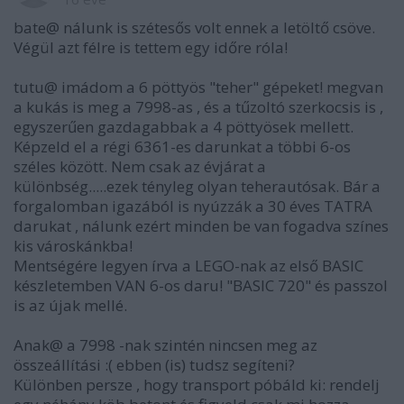
bate@ nálunk is szétesős volt ennek a letöltő csöve.
Végül azt félre is tettem egy időre róla!
tutu@ imádom a 6 pöttyös "teher" gépeket! megvan
a kukás is meg a 7998-as , és a tűzoltó szerkocsis is ,
egyszerűen gazdagabbak a 4 pöttyösek mellett.
Képzeld el a régi 6361-es darunkat a többi 6-os
széles között. Nem csak az évjárat a
különbség.....ezek tényleg olyan teherautósak. Bár a
forgalomban igazából is nyúzzák a 30 éves TATRA
darukat , nálunk ezért minden be van fogadva színes
kis városkánkba!
Mentségére legyen írva a LEGO-nak az első BASIC
készletemben VAN 6-os daru! "BASIC 720" és passzol
is az újak mellé.
Anak@ a 7998 -nak szintén nincsen meg az
összeállítási :( ebben (is) tudsz segíteni?
Különben persze , hogy transport póbáld ki: rendelj