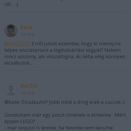
ről... :)
bate
16 éve
@h492019
: Erről jutott eszembe, hogy ki mennyire
képes visszatartani a legóvásárlási vágyát? Nekem
nincs asszony, aki visszafogna, és néha elég könnyen
elcsábulok...
BorZol
16 éve
@bate: Elcsábulni? Jobb mint a drog ezek a cuccok :)
Gondoltam már egy poszt címének is elmenne : Mért
éppen LEGO?
- már rosszul is lennék, ha hetente nem kerülne