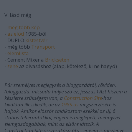
V. lásd még
-
még több kép
-
az előd
1985-ből
- DUPLO
kistestvér
- még több
Transport
-
elemlista
- Cement Mixer a
Brickseten
-
zene
az olvasáshoz (alap, kötelező, ki ne hagyd)
Pár személyes megjegyzés a bloggazdától, röviden.
(bloggazda: micsoda hülye szó ez, jesszus.) Azt hiszem a
készletre szükségem van, a
Construction Site
-hoz
kiválóan illeszkedik, de az
1985-ös
megszerzésére is
hajtok. Amikor először találkoztam ezekkel az új, 6
stubos teherautókkal, engem is meglepett, mennyivel
elemgazdagabbak, mint az elsőre látszik. A
Construction Site összerakása óta - engem is meglepve -