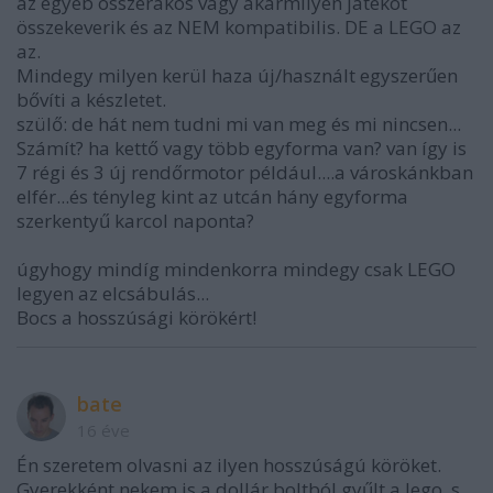
az egyéb összerakós vagy akármilyen játékot
összekeverik és az NEM kompatibilis. DE a LEGO az
az.
Mindegy milyen kerül haza új/használt egyszerűen
bővíti a készletet.
szülő: de hát nem tudni mi van meg és mi nincsen...
Számít? ha kettő vagy több egyforma van? van így is
7 régi és 3 új rendőrmotor például....a városkánkban
elfér...és tényleg kint az utcán hány egyforma
szerkentyű karcol naponta?
úgyhogy mindíg mindenkorra mindegy csak LEGO
legyen az elcsábulás...
Bocs a hosszúsági körökért!
bate
16 éve
Én szeretem olvasni az ilyen hosszúságú köröket.
Gyerekként nekem is a dollár boltból gyűlt a lego, s