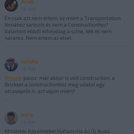
Anak
16 éve
Én csak azt nem értem, ez miért a Transportation
témához tartozik és nem a Constructionhez?
Valamint ebből kifolyólag a színe, kék és nem
narancs. Nem értem az elvet.
tutuka
16 éve
@Anak
: passz. már akkor is volt construction. a
Brickset a constructionhöz meg odatol egy
utcaseprőt is. azt vajon miért?
bate
16 éve
Mindenki figyelmébe! Voltam ma az Új Buda