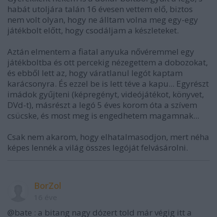
habát utoljára talán 16 évesen vettem elő, biztos
nem volt olyan, hogy ne álltam volna meg egy-egy
játékbolt előtt, hogy csodáljam a készleteket.
Aztán elmentem a fiatal anyuka nővéremmel egy
játékboltba és ott percekig nézegettem a dobozokat,
és ebből lett az, hogy váratlanul legót kaptam
karácsonyra. És ezzel be is lett téve a kapu... Egyrészt
imádok gyűjteni (képregényt, videójátékot, könyvet,
DVd-t), másrészt a legó 5 éves korom óta a szívem
csücske, és most meg is engedhetem magamnak...
Csak nem akarom, hogy elhatalmasodjon, mert néha
képes lennék a világ összes legóját felvásárolni.
BorZol
16 éve
@bate : a bitang nagy dózert told már végig itt a