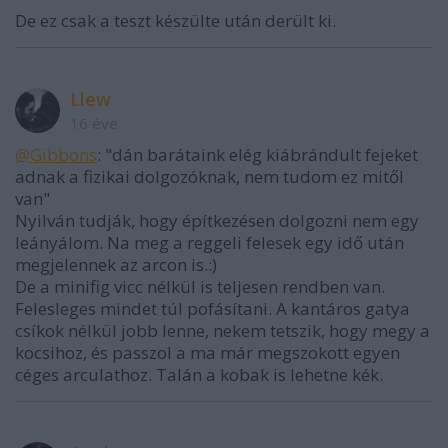
De ez csak a teszt készülte után derült ki.
Llew
16 éve
@Gibbons
: "dán barátaink elég kiábrándult fejeket
adnak a fizikai dolgozóknak, nem tudom ez mitől
van"
Nyilván tudják, hogy építkezésen dolgozni nem egy
leányálom. Na meg a reggeli felesek egy idő után
megjelennek az arcon is.:)
De a minifig vicc nélkül is teljesen rendben van.
Felesleges mindet túl pofásítani. A kantáros gatya
csíkok nélkül jobb lenne, nekem tetszik, hogy megy a
kocsihoz, és passzol a ma már megszokott egyen
céges arculathoz. Talán a kobak is lehetne kék.