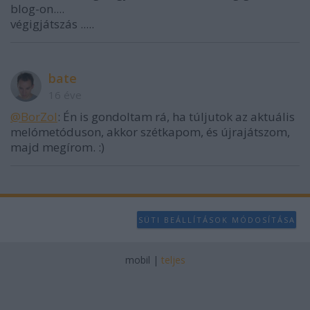
blog-on....
végigjátszás .....
bate
16 éve
@BorZol
: Én is gondoltam rá, ha túljutok az aktuális
melómetóduson, akkor szétkapom, és újrajátszom,
majd megírom. :)
SÜTI BEÁLLÍTÁSOK MÓDOSÍTÁSA
mobil
|
teljes